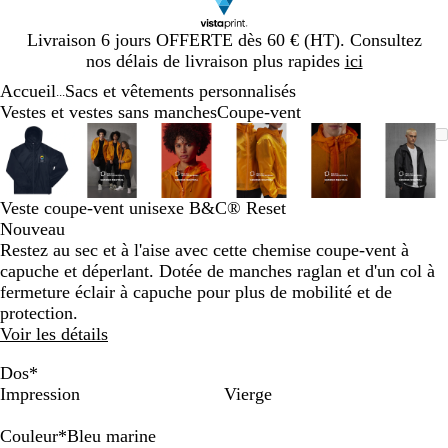
Diapositive
Livraison 6 jours OFFERTE dès 60 € (HT). Consultez
1
nos délais de livraison plus rapides
ici
sur
Accueil
Sacs et vêtements personnalisés
1
...
Vestes et vestes sans manches
Coupe-vent
Diapositive
Image
Zoom
Utilisez
Cliquez
Image
Zoom
Utilisez
Cliquez
Image
Zoom
Utilisez
Cliquez
Image
Zoom
Utilisez
Cliquez
Image
Zoom
Utilisez
Cliquez
Imag
Zoo
Utili
Cliq
1
zoomable
au
les
pour
zoomable
au
les
pour
zoomable
au
les
pour
zoomable
au
les
pour
zoomable
au
les
pour
zoom
au
les
pour
sur
minimum
touches
développer
minimum
touches
développer
minimum
touches
développer
minimum
touches
développer
minimum
touches
développer
min
touc
déve
6
plus
plus
plus
plus
plus
plus
Veste coupe-vent unisexe B&C® Reset
et
et
et
et
et
et
Nouveau
moins
moins
moins
moins
moins
moin
Restez au sec et à l'aise avec cette chemise coupe-vent à
pour
pour
pour
pour
pour
pour
capuche et déperlant. Dotée de manches raglan et d'un col à
zoomer
zoomer
zoomer
zoomer
zoomer
zoom
fermeture éclair à capuche pour plus de mobilité et de
et
et
et
et
et
et
protection.
les
les
les
les
les
les
Voir les détails
touches
touches
touches
touches
touches
touc
fléchées
fléchées
fléchées
fléchées
fléchées
fléch
Dos
*
pour
pour
pour
pour
pour
pour
Impression
Vierge
faire
faire
faire
faire
faire
faire
défiler
défiler
défiler
défiler
défiler
défil
Couleur
*
Bleu marine