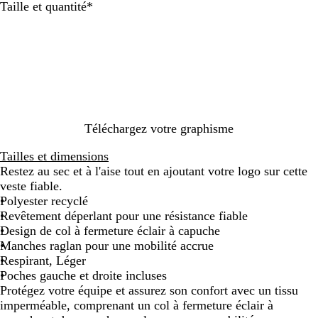
B
B
V
N
R
M
B
Obligatoire
Taille et quantité
*
l
l
e
o
o
e
l
e
e
r
i
u
t
a
u
u
t
r
g
a
n
m
r
b
e
O
c
a
o
o
r
r
y
u
a
i
a
t
n
n
l
e
g
Téléchargez votre graphisme
e
i
e
l
Tailles et dimensions
l
Restez au sec et à l'aise tout en ajoutant votre logo sur cette
e
veste fiable.
Polyester recyclé
Revêtement déperlant pour une résistance fiable
Design de col à fermeture éclair à capuche
Manches raglan pour une mobilité accrue
Respirant, Léger
Poches gauche et droite incluses
Protégez votre équipe et assurez son confort avec un tissu
imperméable, comprenant un col à fermeture éclair à