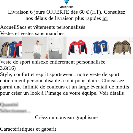
Diapositive
Livraison 6 jours OFFERTE dès 60 € (HT). Consultez
1
nos délais de livraison plus rapides
ici
sur
Accueil
Sacs et vêtements personnalisés
1
Vestes et vestes sans manches
Diapositive
Image
Zoom
Utilisez
Cliquez
Image
Zoom
Utilisez
Cliquez
Image
Zoom
Utilisez
Cliquez
Image
Zoom
Utilisez
Cliquez
Image
Zoom
Utilisez
Cliquez
Imag
Zoo
Utili
Cliq
1
zoomable
au
les
pour
zoomable
au
les
pour
zoomable
au
les
pour
zoomable
au
les
pour
zoomable
au
les
pour
zoom
au
les
pour
sur
minimum
touches
développer
minimum
touches
développer
minimum
touches
développer
minimum
touches
développer
minimum
touches
développer
min
touc
déve
6
plus
plus
plus
plus
plus
plus
Veste de sport unisexe entièrement personnalisée
et
et
et
et
et
et
Lire
3.8
(
16
)
moins
moins
moins
moins
moins
moin
les
Style, confort et esprit sportswear : notre veste de sport
pour
pour
pour
pour
pour
pour
16
entièrement personnalisable a tout pour plaire. Choisissez
zoomer
zoomer
zoomer
zoomer
zoomer
zoom
avis
parmi une infinité de couleurs et un large éventail de motifs
et
et
et
et
et
et
pour créer un look à l’image de votre équipe.
Voir détails
les
les
les
les
les
les
touches
touches
touches
touches
touches
touc
Quantité
fléchées
fléchées
fléchées
fléchées
fléchées
fléch
Loading
Sélectionner...
pour
pour
pour
pour
pour
pour
options
Créez un nouveau graphisme
faire
faire
faire
faire
faire
faire
défiler
défiler
défiler
défiler
défiler
défil
Caractéristiques et gabarit