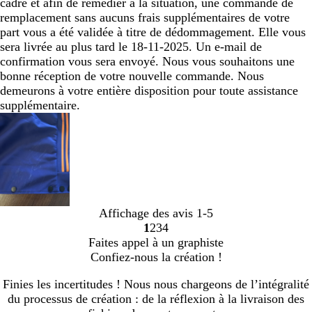
cadre et afin de remédier à la situation, une commande de
remplacement sans aucuns frais supplémentaires de votre
part vous a été validée à titre de dédommagement. Elle vous
sera livrée au plus tard le 18-11-2025. Un e-mail de
confirmation vous sera envoyé. Nous vous souhaitons une
bonne réception de votre nouvelle commande. Nous
demeurons à votre entière disposition pour toute assistance
supplémentaire.
Affichage des avis
1-5
1
2
3
4
Accéder
Accéder
Accéder
Accéder
Faites appel à un graphiste
à
à
à
à
Confiez-nous la création !
la
la
la
la
page
page
page
page
Finies les incertitudes ! Nous nous chargeons de l’intégralité
du processus de création : de la réflexion à la livraison des