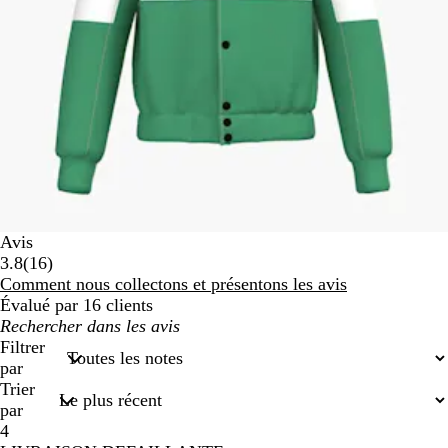
Avis
16
3.8
(
16
)
avis
Comment nous collectons et présentons les avis
Évalué par 16 clients
Mes
recherches
Filtrer
saisies
par
Trier
par
4