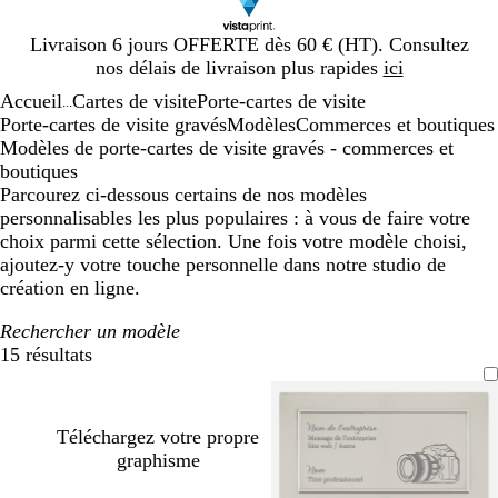
Diapositive
Livraison 6 jours OFFERTE dès 60 € (HT). Consultez
1
nos délais de livraison plus rapides
ici
sur
Accueil
Cartes de visite
Porte-cartes de visite
1
...
Porte-cartes de visite gravés
Modèles
Commerces et boutiques
Modèles de porte-cartes de visite gravés - commerces et
boutiques
Parcourez ci-dessous certains de nos modèles
personnalisables les plus populaires : à vous de faire votre
choix parmi cette sélection. Une fois votre modèle choisi,
ajoutez-y votre touche personnelle dans notre studio de
création en ligne.
Rechercher un modèle
15 résultats
Filtres
Téléchargez votre propre
graphisme