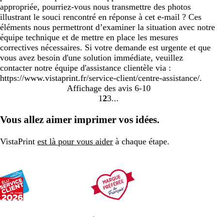
appropriée, pourriez-vous nous transmettre des photos
illustrant le souci rencontré en réponse à cet e-mail ? Ces
éléments nous permettront d’examiner la situation avec notre
équipe technique et de mettre en place les mesures
correctives nécessaires. Si votre demande est urgente et que
vous avez besoin d'une solution immédiate, veuillez
contacter notre équipe d'assistance clientèle via :
https://www.vistaprint.fr/service-client/centre-assistance/.
Affichage des avis
6-10
1
2
3
Accéder
Accéder
Accéder
à
à
à
Vous allez aimer imprimer vos idées.
la
la
la
page
page
page
VistaPrint
est là pour vous aider
à chaque étape.