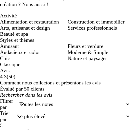
création ? Nous aussi !
Activité
Alimentation et restauration
Construction et immobilier
Arts, artisanat et design
Services professionnels
Beauté et spa
Styles et thèmes
Amusant
Fleurs et verdure
Audacieux et color
Moderne & Simple
Chic
Nature et paysages
Classique
Avis
50
4.3
(
50
)
avis
Comment nous collectons et présentons les avis
Évalué par 50 clients
Mes
recherches
Filtrer
saisies
par
Trier
par
5