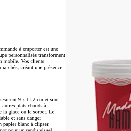
er
défiler
défiler
défiler
 commande à emporter est une
oupe personnalisés transforment
n mobile. Vos clients
s marchés, créant une présence
mesurent 9 x 11,2 cm et sont
t autres plats chauds à
 la glace ou le sorbet. Le
iable et sans danger
 papier blanc à clipser.
pot pour un rendu visuel