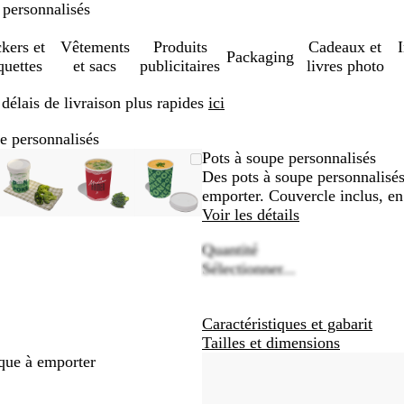
 personnalisés
ckers et
Vêtements
Produits
Cadeaux et
Packaging
quettes
et sacs
publicitaires
livres photo
élais de livraison plus rapides
ici
e personnalisés
e
m
sez
uez
Image
Zoom
Utilisez
Cliquez
Image
Zoom
Utilisez
Cliquez
Image
Zoom
Utilisez
Cliquez
Pots à soupe personnalisés
able
zoomable
au
les
pour
zoomable
au
les
pour
zoomable
au
les
pour
Des pots à soupe personnalisé
imum
hes
lopper
minimum
touches
développer
minimum
touches
développer
minimum
touches
développer
emporter. Couvercle inclus, en 
plus
plus
plus
Voir les détails
et
et
et
Quantité
s
moins
moins
moins
Sélectionner...
pour
pour
pour
er
zoomer
zoomer
zoomer
et
et
et
Caractéristiques et gabarit
les
les
les
Tailles et dimensions
hes
touches
touches
touches
rque à emporter
ées
fléchées
fléchées
fléchées
pour
pour
pour
faire
faire
faire