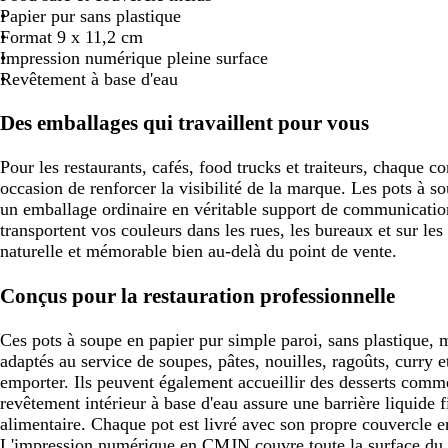
Papier pur sans plastique
défiler
défiler
défiler
défiler
défiler
défil
Format 9 x 11,2 cm
Impression numérique pleine surface
Revêtement à base d'eau
Des emballages qui travaillent pour vous
Pour les restaurants, cafés, food trucks et traiteurs, chaque
occasion de renforcer la visibilité de la marque. Les pots à s
un emballage ordinaire en véritable support de communicatio
transportent vos couleurs dans les rues, les bureaux et sur le
naturelle et mémorable bien au-delà du point de vente.
Conçus pour la restauration professionnelle
Ces pots à soupe en papier pur simple paroi, sans plastique, 
adaptés au service de soupes, pâtes, nouilles, ragoûts, curry e
emporter. Ils peuvent également accueillir des desserts comme
revêtement intérieur à base d'eau assure une barrière liquide f
alimentaire. Chaque pot est livré avec son propre couvercle en
L'impression numérique en CMJN couvre toute la surface du 