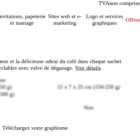
TVA
comprise
non comprise
Invitations, papeterie
Sites web et e-
Logo et services
Offres
et mariage
marketing
graphiques
heur et la délicieuse odeur du café dans chaque sachet
clables avec valve de dégazage.
Voir détails
ume
50 g)
15 x 7 x 25 cm (150-250 g)
500 g)
Loading
Non
options
Téléchargez votre graphisme