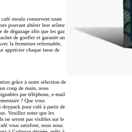
e café moulu conservent toute
deurs pouvant altérer leur arôme
e de dégazage afin que les gaz
achet de gonfler et garantit un
vec la fermeture refermable,
ur apprécier chaque tasse de
ion grâce à notre sélection de
’un coup de main, nous
ignables par téléphone, e-mail
lémentaire ? Que vous
s doypack pour café à partir de
us. Veuillez noter que les
s ne seront pas visibles sur le
afé vous satisfont, nous nous
ez à l’adresse désirée, prêts à