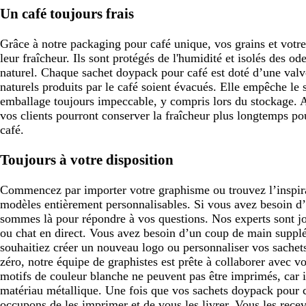
Un café toujours frais
Grâce à notre packaging pour café unique, vos grains et votr
leur fraîcheur. Ils sont protégés de l'humidité et isolés des o
naturel. Chaque sachet doypack pour café est doté d’une valv
naturels produits par le café soient évacués. Elle empêche le s
emballage toujours impeccable, y compris lors du stockage. A
vos clients pourront conserver la fraîcheur plus longtemps po
café.
Toujours à votre disposition
Commencez par importer votre graphisme ou trouvez l’inspirat
modèles entièrement personnalisables. Si vous avez besoin d
sommes là pour répondre à vos questions. Nos experts sont jo
ou chat en direct. Vous avez besoin d’un coup de main supp
souhaitiez créer un nouveau logo ou personnaliser vos sachet
zéro, notre équipe de graphistes est prête à collaborer avec vo
motifs de couleur blanche ne peuvent pas être imprimés, car il
matériau métallique. Une fois que vos sachets doypack pour c
occupons de les imprimer et de vous les livrer. Vous les recevr