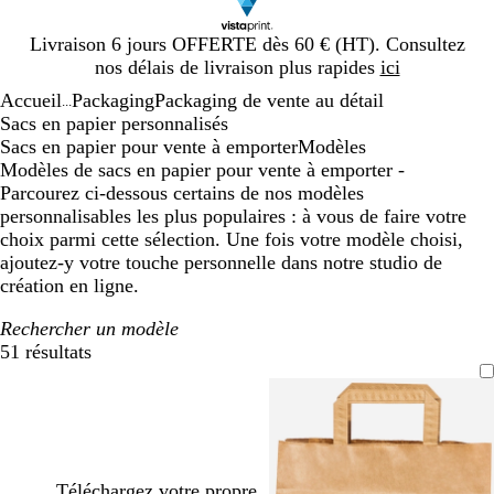
Diapositive
Livraison 6 jours OFFERTE dès 60 € (HT). Consultez
1
nos délais de livraison plus rapides
ici
sur
Accueil
Packaging
Packaging de vente au détail
1
...
Sacs en papier personnalisés
Sacs en papier pour vente à emporter
Modèles
Modèles de sacs en papier pour vente à emporter -
Parcourez ci-dessous certains de nos modèles
personnalisables les plus populaires : à vous de faire votre
choix parmi cette sélection. Une fois votre modèle choisi,
ajoutez-y votre touche personnelle dans notre studio de
création en ligne.
Rechercher un modèle
51 résultats
Filtres
Téléchargez votre propre