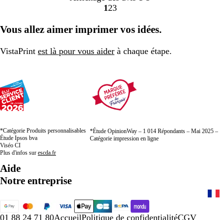
1
2
3
Accéder
Accéder
Accéder
à
à
à
Vous allez aimer imprimer vos idées.
la
la
la
page
page
page
VistaPrint
est là pour vous aider
à chaque étape.
*Catégorie Produits personnalisables
*Étude OpinionWay – 1 014 Répondants – Mai 2025 –
Étude Ipsos bva
Catégorie impression en ligne
Viséo CI
Plus d'infos sur
escda.fr
Aide
Notre entreprise
01 88 24 71 80
Accueil
Politique de confidentialité
CGV