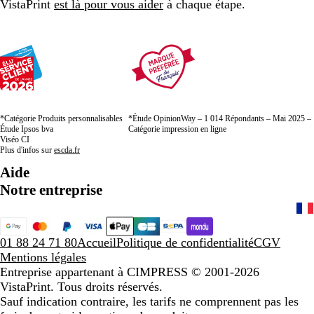
VistaPrint
est là pour vous aider
à chaque étape.
*Catégorie Produits personnalisables
*Étude OpinionWay – 1 014 Répondants – Mai 2025 –
Étude Ipsos bva
Catégorie impression en ligne
Viséo CI
Plus d'infos sur
escda.fr
Aide
Notre entreprise
01 88 24 71 80
Accueil
Politique de confidentialité
CGV
Mentions légales
Entreprise appartenant à CIMPRESS
© 2001-2026
VistaPrint. Tous droits réservés.
Sauf indication contraire, les tarifs ne comprennent pas les