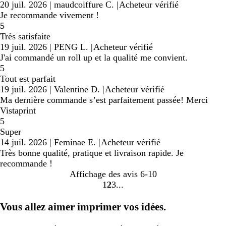
20 juil. 2026
|
maudcoiffure C.
|
Acheteur vérifié
Je recommande vivement !
5
Très satisfaite
19 juil. 2026
|
PENG L.
|
Acheteur vérifié
J'ai commandé un roll up et la qualité me convient.
5
Tout est parfait
19 juil. 2026
|
Valentine D.
|
Acheteur vérifié
Ma dernière commande s’est parfaitement passée! Merci
Vistaprint
5
Super
14 juil. 2026
|
Feminae E.
|
Acheteur vérifié
Très bonne qualité, pratique et livraison rapide. Je
recommande !
Affichage des avis
6-10
1
2
3
Accéder
Accéder
Accéder
à
à
à
Vous allez aimer imprimer vos idées.
la
la
la
page
page
page