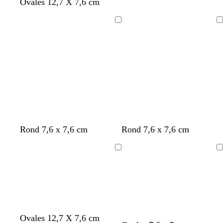
n
n
n
n
n
Ovales 12,7 X 7,6 cm
o
o
o
o
o
i
i
i
i
i
Chargement
Chargement
r
r
r
r
r
Rond 7,6 x 7,6 cm
Rond 7,6 x 7,6 cm
Chargement
Chargement
Ovales 12,7 X 7,6 cm