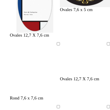
Ovales 7,6 x 5 cm
Ovales 12,7 X 7,6 cm
Chargement
Chargement
Ovales 12,7 X 7,6 cm
n
b
b
b
m
b
Rond 7,6 x 7,6 cm
o
o
l
l
a
l
i
r
e
e
g
e