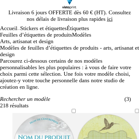
Diapositive
Livraison 6 jours OFFERTE dès 60 € (HT). Consultez
1
nos délais de livraison plus rapides
ici
sur
Accueil
Stickers et étiquettes
Étiquettes
1
...
Feuilles d’étiquettes de produits
Modèles
Arts, artisanat et design
Modèles de feuilles d’étiquettes de produits - arts, artisanat et
design
Parcourez ci-dessous certains de nos modèles
personnalisables les plus populaires : à vous de faire votre
choix parmi cette sélection. Une fois votre modèle choisi,
ajoutez-y votre touche personnelle dans notre studio de
création en ligne.
Rechercher un modèle
(3)
218 résultats
Filtres