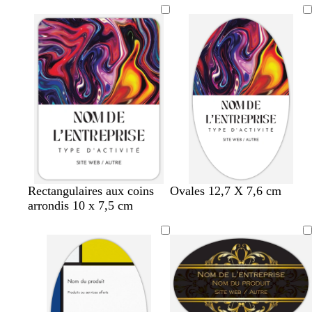
a
g
e
e
n
e
u
r
c
n
a
t
u
a
d
e
Rectangulaires aux coins
Ovales 12,7 X 7,6 cm
arrondis 10 x 7,5 cm