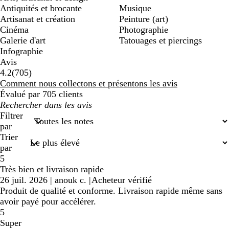
Antiquités et brocante
Musique
Artisanat et création
Peinture (art)
Cinéma
Photographie
Galerie d'art
Tatouages et piercings
Infographie
Avis
705
4.2
(
705
)
avis
Comment nous collectons et présentons les avis
Évalué par 705 clients
Mes
recherches
Filtrer
saisies
par
Trier
par
5
Très bien et livraison rapide
26 juil. 2026
|
anouk c.
|
Acheteur vérifié
Produit de qualité et conforme. Livraison rapide même sans
avoir payé pour accélérer.
5
Super