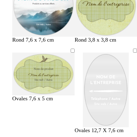
Rond 7,6 x 7,6 cm
Rond 3,8 x 3,8 cm
Ovales 7,6 x 5 cm
b
m
b
é
Ovales 12,7 X 7,6 cm
l
a
l
m