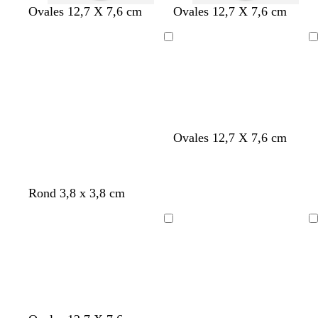
b
a
l
Ovales 12,7 X 7,6 cm
Ovales 12,7 X 7,6 cm
l
c
i
a
i
l
Chargement
Chargement
n
e
a
c
r
s
Ovales 12,7 X 7,6 cm
Rond 3,8 x 3,8 cm
Chargement
Chargement