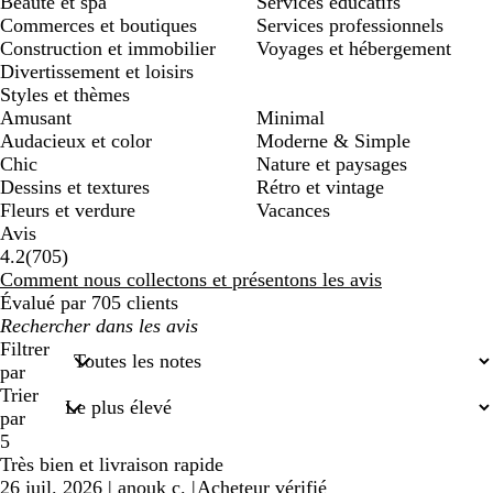
Beauté et spa
Services éducatifs
Commerces et boutiques
Services professionnels
Construction et immobilier
Voyages et hébergement
Divertissement et loisirs
Styles et thèmes
Amusant
Minimal
Audacieux et color
Moderne & Simple
Chic
Nature et paysages
Dessins et textures
Rétro et vintage
Fleurs et verdure
Vacances
Avis
705
4.2
(
705
)
avis
Comment nous collectons et présentons les avis
Évalué par 705 clients
Mes
recherches
Filtrer
saisies
par
Trier
par
5
Très bien et livraison rapide
26 juil. 2026
|
anouk c.
|
Acheteur vérifié