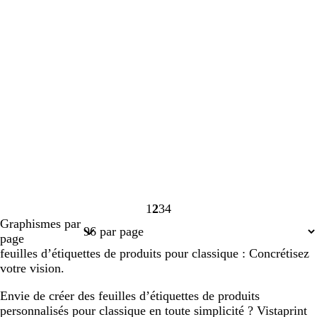
1
2
3
4
Page
Page
Page
Page
Graphismes par
1
2
3
4
page
feuilles d’étiquettes de produits pour classique : Concrétisez
votre vision.
Envie de créer des feuilles d’étiquettes de produits
personnalisés pour classique en toute simplicité ? Vistaprint