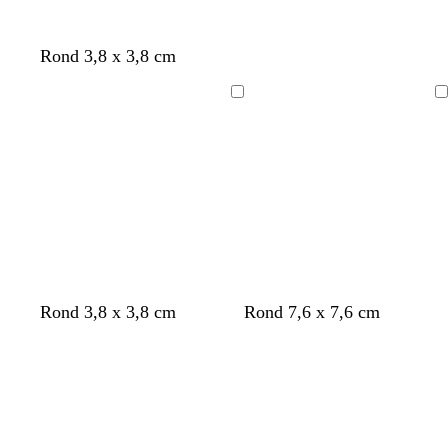
u
u
u
v
v
v
f
f
f
Rond 3,8 x 3,8 cm
e
e
e
a
a
a
u
u
u
Chargement
Chargement
v
v
v
e
e
e
Rond 3,8 x 3,8 cm
Rond 7,6 x 7,6 cm
Chargement
Chargement