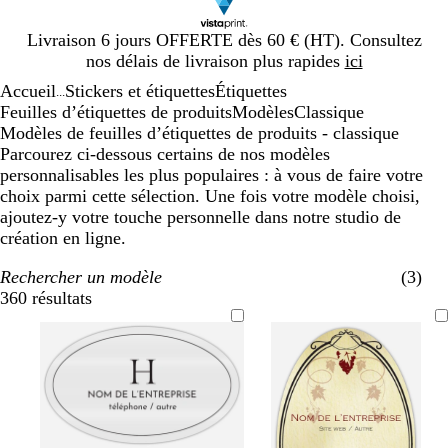
Diapositive
Livraison 6 jours OFFERTE dès 60 € (HT). Consultez
1
nos délais de livraison plus rapides
ici
sur
Accueil
Stickers et étiquettes
Étiquettes
1
...
Feuilles d’étiquettes de produits
Modèles
Classique
Modèles de feuilles d’étiquettes de produits - classique
Parcourez ci-dessous certains de nos modèles
personnalisables les plus populaires : à vous de faire votre
choix parmi cette sélection. Une fois votre modèle choisi,
ajoutez-y votre touche personnelle dans notre studio de
création en ligne.
Rechercher un modèle
(3)
360 résultats
Filtres