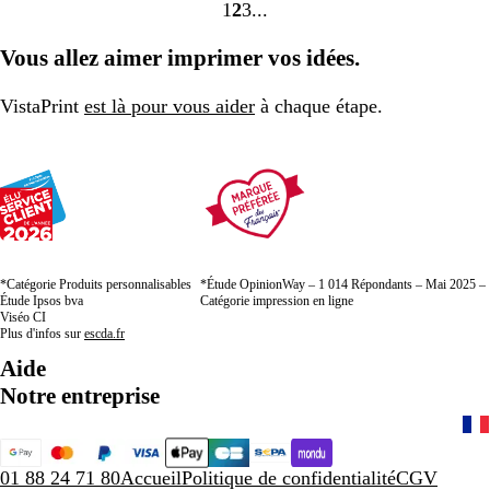
1
2
3
Accéder
Accéder
Accéder
à
à
à
Vous allez aimer imprimer vos idées.
la
la
la
page
page
page
VistaPrint
est là pour vous aider
à chaque étape.
*Catégorie Produits personnalisables
*Étude OpinionWay – 1 014 Répondants – Mai 2025 –
Étude Ipsos bva
Catégorie impression en ligne
Viséo CI
Plus d'infos sur
escda.fr
Aide
Notre entreprise
01 88 24 71 80
Accueil
Politique de confidentialité
CGV