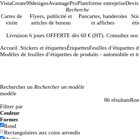
VistaCreate
99designs
AvantagePro
Plateforme entreprise
Devis
Cartes de
Flyers, publicité et
Pancartes, banderoles
Sti
visite
articles de bureau
et affiches
éti
Diapositive
Livraison 6 jours OFFERTE dès 60 € (HT). Consultez nos d
1
sur
Accueil
Stickers et étiquettes
Étiquettes
Feuilles d’étiquettes 
1
...
Modèles de feuilles d’étiquettes de produits - automobile et t
Rechercher un
modèle
86 résultats
Ro
Filtres
Filtrer par
Couleur
B
B
V
V
J
J
O
O
R
R
G
G
B
B
N
N
M
M
C
C
V
V
R
R
Formes
l
l
e
e
a
a
r
r
o
o
r
r
l
l
o
o
a
a
r
r
i
i
o
o
Rond
e
e
r
r
u
u
a
a
u
u
i
i
a
a
i
i
r
r
è
è
o
o
s
s
Rectangulaires aux coins arrondis
u
u
t
t
n
n
n
n
g
g
s
s
n
n
r
r
r
r
m
m
l
l
e
e