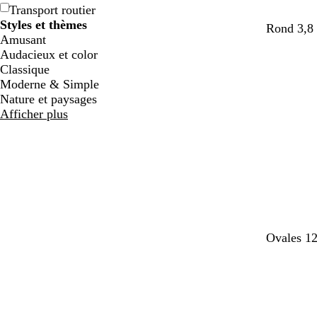
Transport routier
Styles et thèmes
n
n
Rond 3,8 
Amusant
o
o
Audacieux et color
i
i
Classique
r
r
Moderne & Simple
Nature et paysages
Afficher plus
Ovales 12