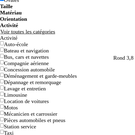
Ovales
e
e
g
g
e
e
c
c
o
o
e
e
e
e
Taille
e
e
n
n
t
t
Matériau
Orientation
Activité
Voir toutes les catégories
Activité
Auto-école
Bateau et navigation
Bus, cars et navettes
Rond 3,8 
Compagnie aérienne
Concession automobile
Déménagement et garde-meubles
Dépannage et remorquage
Lavage et entretien
Limousine
Location de voitures
Motos
Mécanicien et carrossier
Pièces automobiles et pneus
Station service
Taxi