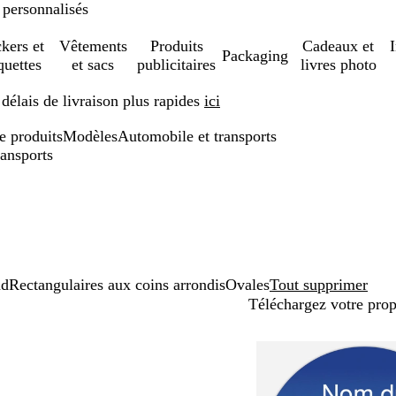
 personnalisés
ckers et
Vêtements
Produits
Cadeaux et
Packaging
quettes
et sacs
publicitaires
livres photo
élais de livraison plus rapides
ici
de produits
Modèles
Automobile et transports
ransports
nd
Rectangulaires aux coins arrondis
Ovales
Tout supprimer
Téléchargez votre pro