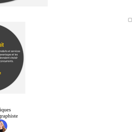
iques
graphiste