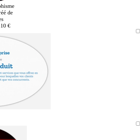
phisme
réé de
es
,10 €