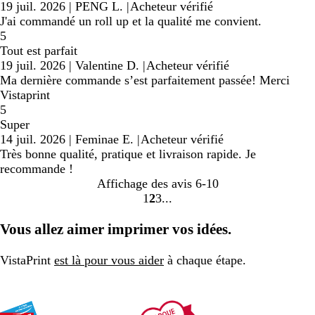
19 juil. 2026
|
PENG L.
|
Acheteur vérifié
J'ai commandé un roll up et la qualité me convient.
5
Tout est parfait
19 juil. 2026
|
Valentine D.
|
Acheteur vérifié
Ma dernière commande s’est parfaitement passée! Merci
Vistaprint
5
Super
14 juil. 2026
|
Feminae E.
|
Acheteur vérifié
Très bonne qualité, pratique et livraison rapide. Je
recommande !
Affichage des avis
6-10
1
2
3
Accéder
Accéder
Accéder
à
à
à
Vous allez aimer imprimer vos idées.
la
la
la
page
page
page
VistaPrint
est là pour vous aider
à chaque étape.