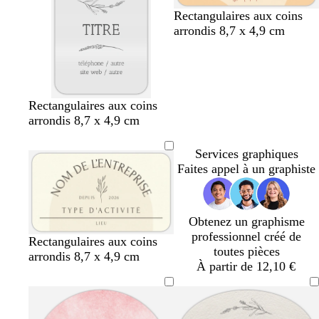
é
é
c
l
b
t
m
Rectangulaires aux coins
r
i
l
e
a
arrondis 8,7 x 4,9 cm
è
l
e
r
u
m
a
u
r
v
e
s
c
a
e
a
c
n
o
Rectangulaires aux coins
a
t
arrondis 8,7 x 4,9 cm
r
t
d
a
Services graphiques
Faites appel à un graphiste
Obtenez un graphisme
professionnel créé de
c
c
v
b
Rectangulaires aux coins
toutes pièces
r
r
e
l
arrondis 8,7 x 4,9 cm
À partir de 12,10 €
è
è
r
e
m
m
t
u
e
e
d
c
’
l