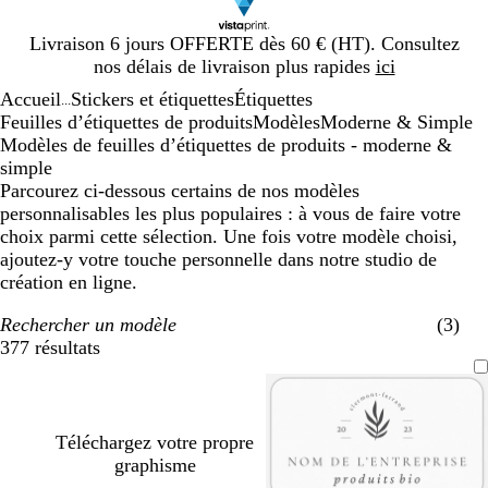
Diapositive
Livraison 6 jours OFFERTE dès 60 € (HT). Consultez
1
nos délais de livraison plus rapides
ici
sur
Accueil
Stickers et étiquettes
Étiquettes
1
...
Feuilles d’étiquettes de produits
Modèles
Moderne & Simple
Modèles de feuilles d’étiquettes de produits - moderne &
simple
Parcourez ci-dessous certains de nos modèles
personnalisables les plus populaires : à vous de faire votre
choix parmi cette sélection. Une fois votre modèle choisi,
ajoutez-y votre touche personnelle dans notre studio de
création en ligne.
Rechercher un modèle
(3)
377 résultats
Filtres
Téléchargez votre propre
graphisme