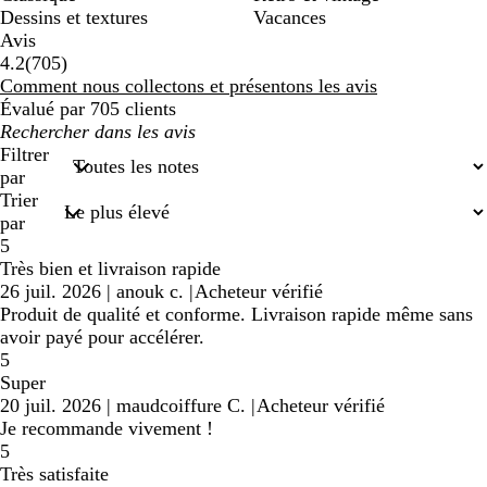
Dessins et textures
Vacances
Avis
705
4.2
(
705
)
avis
Comment nous collectons et présentons les avis
Évalué par 705 clients
Mes
recherches
Filtrer
saisies
par
Trier
par
5
Très bien et livraison rapide
26 juil. 2026
|
anouk c.
|
Acheteur vérifié
Produit de qualité et conforme. Livraison rapide même sans
avoir payé pour accélérer.
5
Super
20 juil. 2026
|
maudcoiffure C.
|
Acheteur vérifié
Je recommande vivement !
5
Très satisfaite