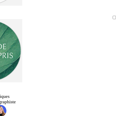
iques
graphiste