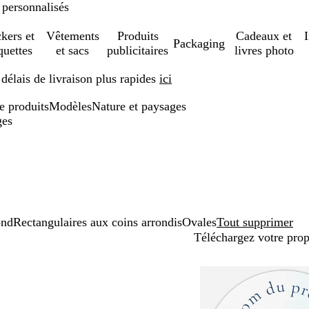
 personnalisés
ckers et
Vêtements
Produits
Cadeaux et
Packaging
quettes
et sacs
publicitaires
livres photo
élais de livraison plus rapides
ici
de produits
Modèles
Nature et paysages
ges
nd
Rectangulaires aux coins arrondis
Ovales
Tout supprimer
Téléchargez votre pro