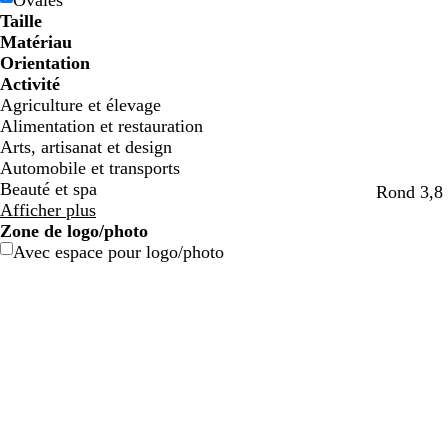
Ovales
e
e
g
g
e
e
c
c
o
o
e
e
e
e
Taille
e
e
n
n
t
t
Matériau
Orientation
Activité
Agriculture et élevage
Alimentation et restauration
Arts, artisanat et design
Automobile et transports
Beauté et spa
Rond 3,8 
Afficher plus
Zone de logo/photo
Avec espace pour logo/photo