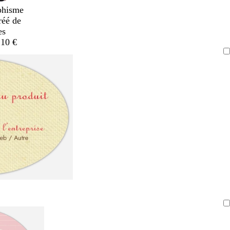
phisme
réé de
es
,10 €