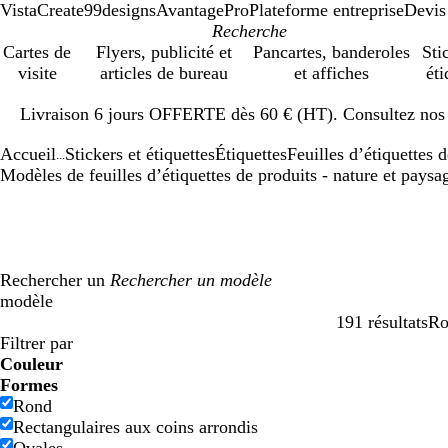
VistaCreate
99designs
AvantagePro
Plateforme entreprise
Devis
Cartes de
Flyers, publicité et
Pancartes, banderoles
Sti
visite
articles de bureau
et affiches
éti
Diapositive
Livraison 6 jours OFFERTE dès 60 € (HT). Consultez nos d
1
sur
Accueil
Stickers et étiquettes
Étiquettes
Feuilles d’étiquettes 
1
...
Modèles de feuilles d’étiquettes de produits - nature et paysa
Rechercher un
modèle
191 résultats
Ro
Filtres
Filtrer par
Couleur
B
B
V
V
J
J
O
O
R
R
G
G
B
B
N
N
M
M
C
C
V
V
R
R
Formes
l
l
e
e
a
a
r
r
o
o
r
r
l
l
o
o
a
a
r
r
i
i
o
o
Rond
e
e
r
r
u
u
a
a
u
u
i
i
a
a
i
i
r
r
è
è
o
o
s
s
Rectangulaires aux coins arrondis
u
u
t
t
n
n
n
n
g
g
s
s
n
n
r
r
r
r
m
m
l
l
e
e