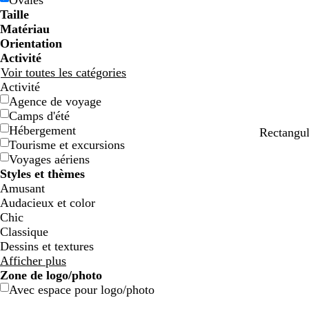
Ovales
e
e
g
g
e
e
c
c
o
o
e
e
e
e
Taille
e
e
n
n
t
t
Matériau
Orientation
Activité
Voir toutes les catégories
Activité
Agence de voyage
Camps d'été
Hébergement
c
l
b
t
m
Rectangul
Tourisme et excursions
r
i
l
e
a
Voyages aériens
è
l
e
r
u
Styles et thèmes
m
a
u
r
v
Amusant
e
s
c
a
e
Audacieux et color
a
c
Chic
n
o
Classique
a
t
Dessins et textures
r
t
Afficher plus
d
a
Zone de logo/photo
Avec espace pour logo/photo