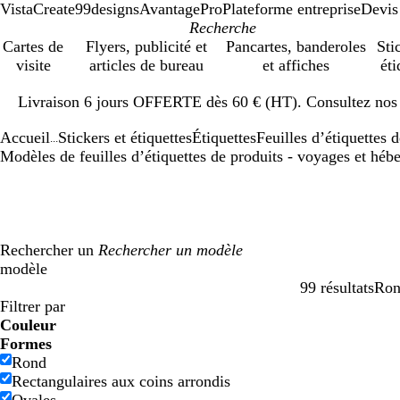
VistaCreate
99designs
AvantagePro
Plateforme entreprise
Devis
Cartes de
Flyers, publicité et
Pancartes, banderoles
Sti
visite
articles de bureau
et affiches
éti
Diapositive
Livraison 6 jours OFFERTE dès 60 € (HT). Consultez nos d
1
sur
Accueil
Stickers et étiquettes
Étiquettes
Feuilles d’étiquettes 
1
...
Modèles de feuilles d’étiquettes de produits - voyages et hé
Rechercher un
modèle
99 résultats
Ro
Filtres
Filtrer par
Couleur
B
B
V
V
J
J
O
O
R
R
G
G
B
B
N
N
M
M
C
C
V
V
R
R
Formes
l
l
e
e
a
a
r
r
o
o
r
r
l
l
o
o
a
a
r
r
i
i
o
o
Rond
e
e
r
r
u
u
a
a
u
u
i
i
a
a
i
i
r
r
è
è
o
o
s
s
Rectangulaires aux coins arrondis
u
u
t
t
n
n
n
n
g
g
s
s
n
n
r
r
r
r
m
m
l
l
e
e