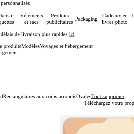
 personnalisés
ckers et
Vêtements
Produits
Cadeaux et
Packaging
quettes
et sacs
publicitaires
livres photo
élais de livraison plus rapides
ici
de produits
Modèles
Voyages et hébergement
bergement
nd
Rectangulaires aux coins arrondis
Ovales
Tout supprimer
Téléchargez votre pro