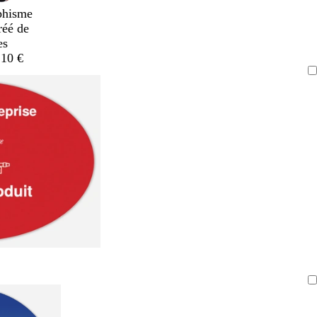
phisme
réé de
es
,10 €