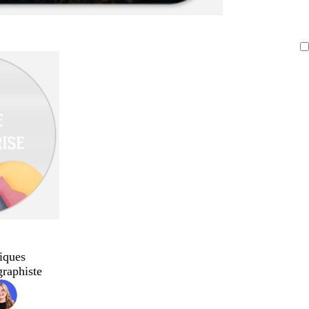
iques
graphiste