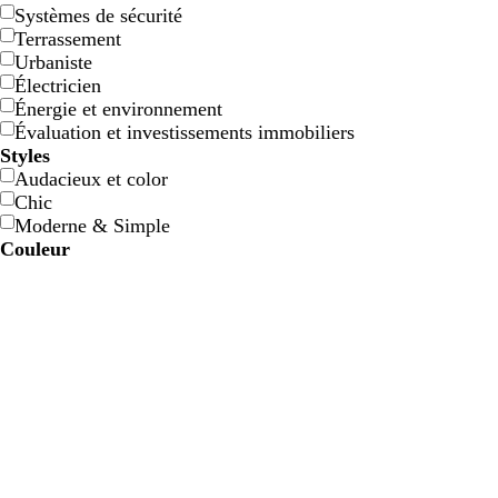
Systèmes de sécurité
o
r
v
b
g
g
n
d
Terrassement
r
o
e
l
r
r
o
o
Urbaniste
a
u
r
e
i
i
i
r
Électricien
n
g
t
u
s
s
r
é
Énergie et environnement
g
e
o
f
f
Évaluation et investissements immobiliers
e
l
o
o
Styles
i
n
n
Audacieux et color
v
c
c
Chic
e
é
é
Moderne & Simple
Couleur
B
B
V
V
J
J
O
O
R
R
G
G
B
B
N
N
M
M
C
C
V
V
R
R
l
l
e
e
a
a
r
r
o
o
r
r
l
l
o
o
a
a
r
r
i
i
o
o
e
e
r
r
u
u
a
a
u
u
i
i
a
a
i
i
r
r
è
è
o
o
s
s
b
n
g
b
u
u
t
t
n
n
n
n
g
g
s
s
n
n
r
r
r
r
m
m
l
l
e
e
l
o
r
l
e
e
g
g
e
e
c
c
o
o
e
e
e
e
e
i
i
a
e
e
n
n
t
t
u
r
s
n
f
c
o
n
c