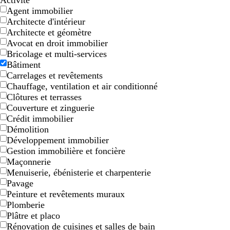
Activité
Agent immobilier
Architecte d'intérieur
Architecte et géomètre
Avocat en droit immobilier
Bricolage et multi-services
Bâtiment
Carrelages et revêtements
Chauffage, ventilation et air conditionné
Clôtures et terrasses
b
g
b
b
n
Couverture et zinguerie
l
r
l
l
o
Crédit immobilier
e
i
a
e
i
Démolition
u
s
n
u
r
Développement immobilier
f
f
c
c
Gestion immobilière et foncière
o
o
a
Maçonnerie
n
n
n
Menuiserie, ébénisterie et charpenterie
c
c
a
Pavage
é
é
r
Peinture et revêtements muraux
d
Plomberie
Plâtre et placo
Rénovation de cuisines et salles de bain