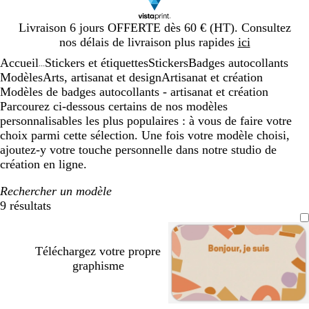
Diapositive
Livraison 6 jours OFFERTE dès 60 € (HT). Consultez
1
nos délais de livraison plus rapides
ici
sur
Accueil
Stickers et étiquettes
Stickers
Badges autocollants
1
...
Modèles
Arts, artisanat et design
Artisanat et création
Modèles de badges autocollants - artisanat et création
Parcourez ci-dessous certains de nos modèles
personnalisables les plus populaires : à vous de faire votre
choix parmi cette sélection. Une fois votre modèle choisi,
ajoutez-y votre touche personnelle dans notre studio de
création en ligne.
Rechercher un modèle
9 résultats
Filtres
Téléchargez votre propre
graphisme