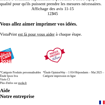
qualité pour qu'ils puissent prendre les mesures nécessaires.
Affichage des avis
11-15
1
2
3
4
5
Accéder
Accéder
Accéder
Accéder
Accéder
à
à
à
à
à
Vous allez aimer imprimer vos idées.
la
la
la
la
la
page
page
page
page
page
VistaPrint
est là pour vous aider
à chaque étape.
*Catégorie Produits personnalisables
*Étude OpinionWay – 1 014 Répondants – Mai 2025 –
Étude Ipsos bva
Catégorie impression en ligne
Viséo CI
Plus d'infos sur
escda.fr
Aide
Notre entreprise