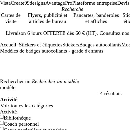
VistaCreate
99designs
AvantagePro
Plateforme entreprise
Devis
Cartes de
Flyers, publicité et
Pancartes, banderoles
Sti
visite
articles de bureau
et affiches
éti
Diapositive
Livraison 6 jours OFFERTE dès 60 € (HT). Consultez nos d
1
sur
Accueil
Stickers et étiquettes
Stickers
Badges autocollants
Mod
1
...
Modèles de badges autocollants - garde d'enfants
Rechercher un
modèle
14 résultats
Filtres
Activité
Voir toutes les catégories
Activité
Bibliothèque
Coach personnel