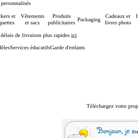
 personnalisés
ckers et
Vêtements
Produits
Cadeaux et
Packaging
quettes
et sacs
publicitaires
livres photo
élais de livraison plus rapides
ici
èles
Services éducatifs
Garde d'enfants
Téléchargez votre pro