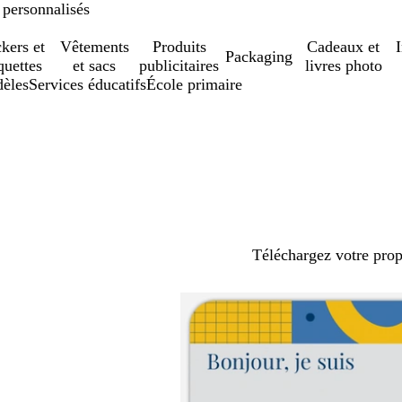
 personnalisés
ckers et
Vêtements
Produits
Cadeaux et
Packaging
quettes
et sacs
publicitaires
livres photo
èles
Services éducatifs
École primaire
Téléchargez votre pro