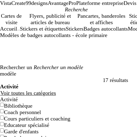
VistaCreate
99designs
AvantagePro
Plateforme entreprise
Devis
Cartes de
Flyers, publicité et
Pancartes, banderoles
Sti
visite
articles de bureau
et affiches
éti
Accueil
Stickers et étiquettes
Stickers
Badges autocollants
Mod
...
Modèles de badges autocollants - école primaire
Rechercher un
modèle
17 résultats
Filtres
Activité
Voir toutes les catégories
Activité
Bibliothèque
Coach personnel
Cours particuliers et coaching
Educateur spécialisé
Garde d'enfants