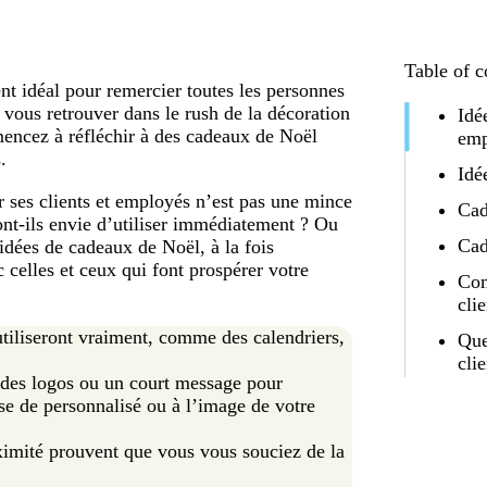
Table of c
t idéal pour remercier toutes les personnes
 vous retrouver dans le rush de la décoration
Idé
encez à réfléchir à des cadeaux de Noël
emp
.
Idé
 ses clients et employés n’est pas une mince
Cad
ront-ils envie d’utiliser immédiatement ? Ou
Cad
idées de cadeaux de Noël, à la fois
c celles et ceux qui font prospérer votre
Com
cli
tiliseront vraiment, comme des calendriers,
Que
cli
 des logos ou un court message pour
e de personnalisé ou à l’image de votre
ximité prouvent que vous vous souciez de la