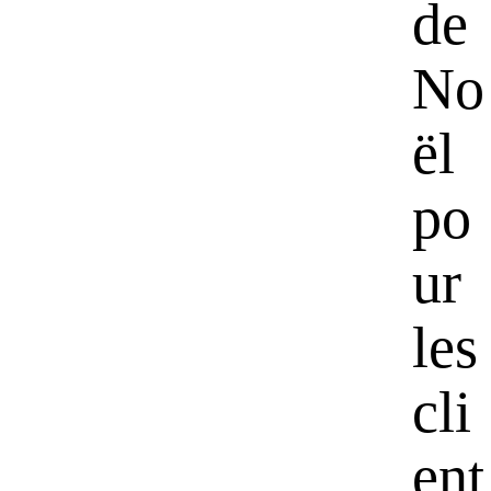
de
No
ël
po
ur
les
cli
ent