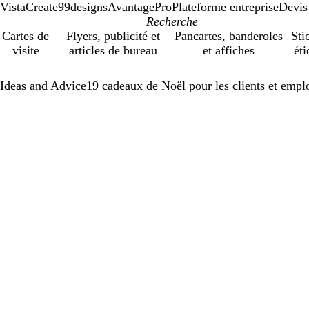
VistaCreate
99designs
AvantagePro
Plateforme entreprise
Devis
Cartes de
Flyers, publicité et
Pancartes, banderoles
Sti
visite
articles de bureau
et affiches
éti
Ideas and Advice
19 cadeaux de Noël pour les clients et empl