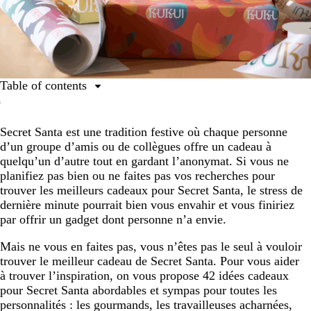
Table of contents
Les meilleurs cadeaux pour les gourmands
Secret Santa est une tradition festive où chaque personne
Les meilleurs cadeaux pour les workaholics
d’un groupe d’amis ou de collègues offre un cadeau à
Les meilleurs cadeaux pour les casaniers
quelqu’un d’autre tout en gardant l’anonymat. Si vous ne
planifiez pas bien ou ne faites pas vos recherches pour
Les meilleurs cadeaux pour prendre soin de soi
trouver les meilleurs cadeaux pour Secret Santa, le stress de
Les meilleurs cadeaux si vous le connaissez bien
dernière minute pourrait bien vous envahir et vous finiriez
par offrir un gadget dont personne n’a envie.
Les meilleurs cadeaux pour ceux qui trouvent toujours
à redire
Mais ne vous en faites pas, vous n’êtes pas le seul à vouloir
trouver le meilleur cadeau de Secret Santa. Pour vous aider
Secret Santa, étape par étape
à trouver l’inspiration, on vous propose 42 idées cadeaux
pour Secret Santa abordables et sympas pour toutes les
personnalités : les gourmands, les travailleuses acharnées,