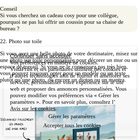
Conseil
Si vous cherchez un cadeau cosy pour une collègue,
pourquoi ne pas lui offrir un coussin pour sa chaise de
bureau ?
22. Photo sur toile
Si vous avez une belle photo de votre destinataire, misez sur
Continuer sans accepter
une
photo sur toile personnalisée
pour décorer un mur ou un
Vos préférences en matière de cookies.
espace de travail. Si vous ne le connaissez pas très bien,
VistaPrint et ses partenaires utilisent des cookies et
vous pouvez toujours opter pour un modèle ou un texte
d’autres technologies afin de fournir et améliorer ses
plutôt qu’une photo, ou encore un dicton ou un mantra.
services, personnaliser votre expérience sur le site
web et proposer des annonces personnalisées. Vous
pouvez modifier vos préférences via « Gérer les
paramètres ». Pour en savoir plus, consultez l’
Avis sur les cookies
.
Gérer les paramètres
Accepter tous les cookies