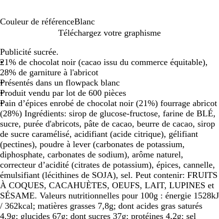
Couleur de référence
Blanc
B
Téléchargez votre graphisme
l
Publicité sucrée.
a
21% de chocolat noir (cacao issu du commerce équitable),
n
28% de garniture à l'abricot
c
Présentés dans un flowpack blanc
Produit vendu par lot de 600 pièces
Pain d’épices enrobé de chocolat noir (21%) fourrage abricot
(28%) Ingrédients: sirop de glucose-fructose, farine de BLÉ,
sucre, purée d'abricots, pâte de cacao, beurre de cacao, sirop
de sucre caramélisé, acidifiant (acide citrique), gélifiant
(pectines), poudre à lever (carbonates de potassium,
diphosphate, carbonates de sodium), arôme naturel,
correcteur d’acidité (citrates de potassium), épices, cannelle,
émulsifiant (lécithines de SOJA), sel. Peut contenir: FRUITS
À COQUES, CACAHUÈTES, OEUFS, LAIT, LUPINES et
SÉSAME. Valeurs nutritionnelles pour 100g : énergie 1528kJ
/ 362kcal; matières grasses 7,8g; dont acides gras saturés
4,9g; glucides 67g; dont sucres 37g; protéines 4,2g; sel