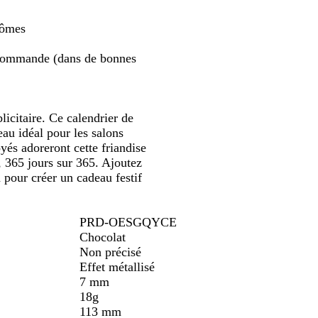
défiler
a
rômes
n
c
 commande (dans de bonnes
icitaire. Ce calendrier de
eau idéal pour les salons
yés adoreront cette friandise
, 365 jours sur 365. Ajoutez
 pour créer un cadeau festif
PRD-OESGQYCE
Chocolat
Non précisé
Effet métallisé
7 mm
18g
113 mm