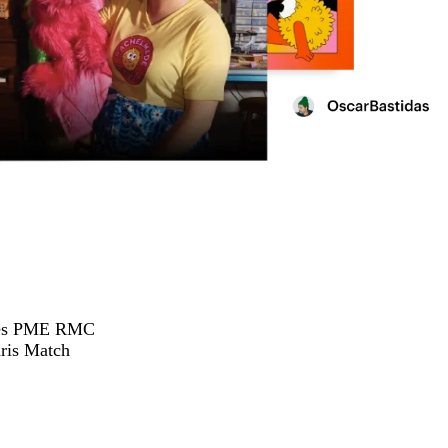
hées PME RMC
ris Match