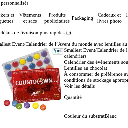
 personnalisés
ckers et
Vêtements
Produits
Cadeaux et
Packaging
quettes
et sacs
publicitaires
livres photo
élais de livraison plus rapides
ici
llest Event/Calendrier de l’Avent du monde avec lentilles au 
Image
Zoom
Utilisez
Cliquez
Smallest Event/Calendrier de l
zoomable
au
les
pour
calendriers
minimum
touches
développer
Calendrier des événements sous
plus
Lentilles au chocolat
et
À consommer de préférence av
moins
conditions de stockage appropr
pour
Voir les détails
zoomer
Quantité
et
les
touches
fléchées
Couleur du substrat
Blanc
pour
B
faire
l