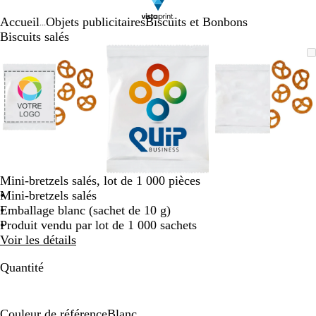
Accueil
Objets publicitaires
Biscuits et Bonbons
...
Biscuits salés
Diapositive
Image
Zoom
Utilisez
Cliquez
Image
Zoom
Utilisez
Cliquez
Image
Zoom
Utilisez
Cliquez
1
zoomable
au
les
pour
zoomable
au
les
pour
zoomable
au
les
pour
sur
minimum
touches
développer
minimum
touches
développer
minimum
touches
développe
3
plus
plus
plus
et
et
et
moins
moins
moins
pour
pour
pour
zoomer
zoomer
zoomer
et
et
et
Mini-bretzels salés, lot de 1 000 pièces
les
les
les
Mini-bretzels salés
touches
touches
touches
Emballage blanc (sachet de 10 g)
fléchées
fléchées
fléchées
Produit vendu par lot de 1 000 sachets
pour
pour
pour
Voir les détails
faire
faire
faire
défiler
défiler
défiler
Quantité
Couleur de référence
Blanc