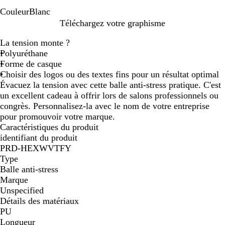
Couleur
Blanc
B
Téléchargez votre graphisme
l
La tension monte ?
a
Polyuréthane
n
Forme de casque
c
Choisir des logos ou des textes fins pour un résultat optimal
Évacuez la tension avec cette balle anti-stress pratique. C'est
un excellent cadeau à offrir lors de salons professionnels ou
congrès. Personnalisez-la avec le nom de votre entreprise
pour promouvoir votre marque.
Caractéristiques du produit
identifiant du produit
PRD-HEXWVTFY
Type
Balle anti-stress
Marque
Unspecified
Détails des matériaux
PU
Longueur