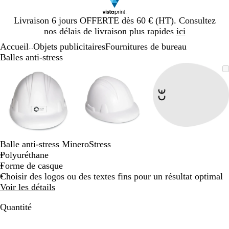
Diapositive
Livraison 6 jours OFFERTE dès 60 € (HT). Consultez
1
nos délais de livraison plus rapides
ici
sur
Accueil
Objets publicitaires
Fournitures de bureau
1
...
Balles anti-stress
Diapositive
Image
Zoom
Utilisez
Cliquez
Image
Zoom
Utilisez
Cliquez
Image
Zoom
Utilisez
Cliquez
1
zoomable
au
les
pour
zoomable
au
les
pour
zoomable
au
les
pour
sur
minimum
touches
développer
minimum
touches
développer
minimum
touches
développe
3
plus
plus
plus
et
et
et
moins
moins
moins
pour
pour
pour
zoomer
zoomer
zoomer
Balle anti-stress MineroStress
et
et
et
Polyuréthane
les
les
les
Forme de casque
touches
touches
touches
Choisir des logos ou des textes fins pour un résultat optimal
fléchées
fléchées
fléchées
Voir les détails
pour
pour
pour
faire
faire
faire
Quantité
défiler
défiler
défiler