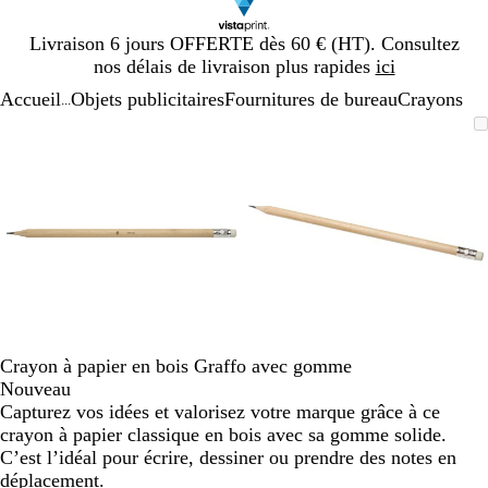
Diapositive
Livraison 6 jours OFFERTE dès 60 € (HT). Consultez
1
nos délais de livraison plus rapides
ici
sur
Accueil
Objets publicitaires
Fournitures de bureau
Crayons
1
...
Diapositive
Image
Zoom
Utilisez
Cliquez
Image
Zoom
Utilisez
Cliquez
1
zoomable
au
les
pour
zoomable
au
les
pour
sur
minimum
touches
développer
minimum
touches
développer
2
plus
plus
et
et
moins
moins
pour
pour
zoomer
zoomer
et
et
les
les
touches
touches
Crayon à papier en bois Graffo avec gomme
fléchées
fléchées
Nouveau
pour
pour
Capturez vos idées et valorisez votre marque grâce à ce
faire
faire
crayon à papier classique en bois avec sa gomme solide.
défiler
défiler
C’est l’idéal pour écrire, dessiner ou prendre des notes en
déplacement.