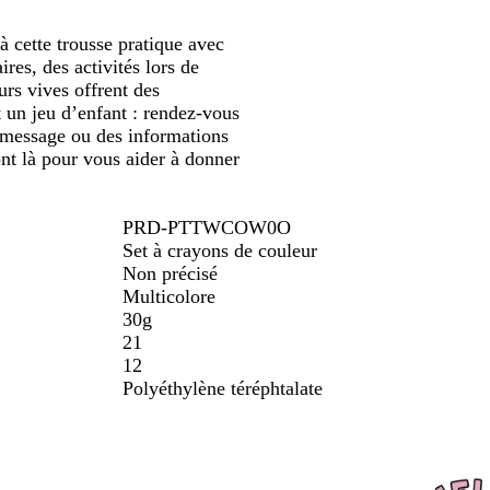
défiler
défiler
o
â
 à cette trousse pratique avec
i
l
res, des activités lors de
e
urs vives offrent des
st un jeu d’enfant : rendez-vous
e message ou des informations
ont là pour vous aider à donner
PRD-PTTWCOW0O
Set à crayons de couleur
Non précisé
Multicolore
30g
21
12
Polyéthylène téréphtalate