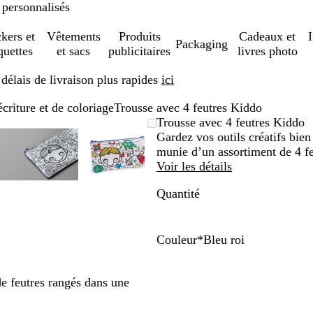
 personnalisés
ckers et
Vêtements
Produits
Cadeaux et
Packaging
quettes
et sacs
publicitaires
livres photo
élais de livraison plus rapides
ici
écriture et de coloriage
Trousse avec 4 feutres Kiddo
Image
Zoom
Utilisez
Cliquez
Image
Zoom
Utilisez
Cliquez
Trousse avec 4 feutres Kiddo
le
zoomable
au
les
pour
zoomable
au
les
pour
Gardez vos outils créatifs bien
um
per
minimum
touches
développer
minimum
touches
développer
munie d’un assortiment de 4 fe
plus
plus
Voir les détails
et
et
Quantité
moins
moins
pour
pour
zoomer
zoomer
et
et
Couleur
*
Bleu roi
les
les
B
R
touches
touches
l
o
de feutres rangés dans une
s
fléchées
fléchées
e
s
pour
pour
u
e
faire
faire
r
p