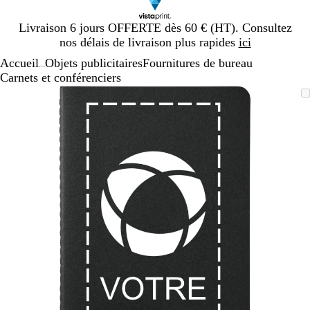
Diapositive
Livraison 6 jours OFFERTE dès 60 € (HT). Consultez
1
nos délais de livraison plus rapides
ici
sur
Accueil
Objets publicitaires
Fournitures de bureau
1
...
Carnets et conférenciers
Diapositive
Image
Zoom
Utilisez
Cliquez
1
zoomable
au
les
pour
sur
minimum
touches
développer
1
plus
et
moins
pour
zoomer
et
les
touches
fléchées
pour
faire
défiler