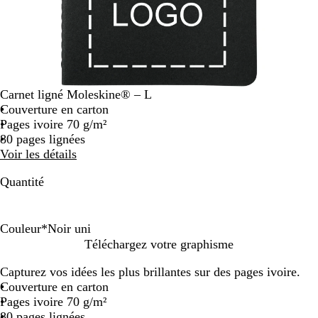
Carnet ligné Moleskine® – L
Couverture en carton
Pages ivoire 70 g/m²
80 pages lignées
Voir les détails
Quantité
Couleur
*
Noir uni
N
K
Téléchargez votre graphisme
o
r
Capturez vos idées les plus brillantes sur des pages ivoire.
i
a
Couverture en carton
r
f
Pages ivoire 70 g/m²
u
t
80 pages lignées
n
m