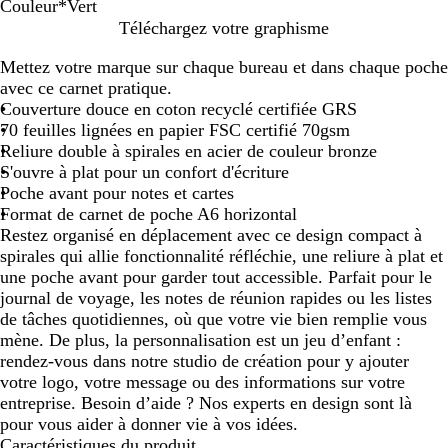
Couleur
*
Vert
G
C
V
B
Téléchargez votre graphisme
r
r
e
l
Mettez votre marque sur chaque bureau et dans chaque poche
i
è
r
e
avec ce carnet pratique.
s
m
t
u
Couverture douce en coton recyclé certifiée GRS
e
m
70 feuilles lignées en papier FSC certifié 70gsm
a
Reliure double à spirales en acier de couleur bronze
r
S'ouvre à plat pour un confort d'écriture
i
Poche avant pour notes et cartes
n
Format de carnet de poche A6 horizontal
e
Restez organisé en déplacement avec ce design compact à
spirales qui allie fonctionnalité réfléchie, une reliure à plat et
une poche avant pour garder tout accessible. Parfait pour le
journal de voyage, les notes de réunion rapides ou les listes
de tâches quotidiennes, où que votre vie bien remplie vous
mène. De plus, la personnalisation est un jeu d’enfant :
rendez-vous dans notre studio de création pour y ajouter
votre logo, votre message ou des informations sur votre
entreprise. Besoin d’aide ? Nos experts en design sont là
pour vous aider à donner vie à vos idées.
Caractéristiques du produit