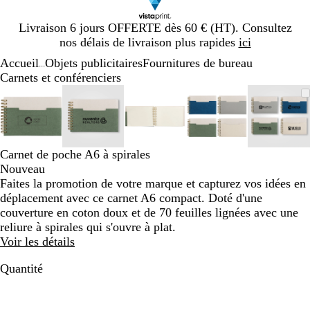
Diapositive
Livraison 6 jours OFFERTE dès 60 € (HT). Consultez
1
nos délais de livraison plus rapides
ici
sur
Accueil
Objets publicitaires
Fournitures de bureau
1
...
Carnets et conférenciers
Diapositive
Image
Zoom
Utilisez
Cliquez
Image
Zoom
Utilisez
Cliquez
Image
Zoom
Utilisez
Cliquez
Image
Zoom
Utilisez
Cliquez
Image
Zoom
Utilis
Cliqu
1
zoomable
au
les
pour
zoomable
au
les
pour
zoomable
au
les
pour
zoomable
au
les
pour
zooma
au
les
pour
sur
minimum
touches
développer
minimum
touches
développer
minimum
touches
développer
minimum
touches
développer
mini
touch
dével
5
plus
plus
plus
plus
plus
et
et
et
et
et
Carnet de poche A6 à spirales
moins
moins
moins
moins
moins
Nouveau
pour
pour
pour
pour
pour
Faites la promotion de votre marque et capturez vos idées en
zoomer
zoomer
zoomer
zoomer
zoome
déplacement avec ce carnet A6 compact. Doté d'une
et
et
et
et
et
couverture en coton doux et de 70 feuilles lignées avec une
les
les
les
les
les
reliure à spirales qui s'ouvre à plat.
touches
touches
touches
touches
touch
Voir les détails
fléchées
fléchées
fléchées
fléchées
fléché
pour
pour
pour
pour
pour
Quantité
faire
faire
faire
faire
faire
défiler
défiler
défiler
défiler
défile