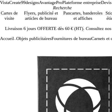
VistaCreate
99designs
AvantagePro
Plateforme entreprise
Devis
Cartes de
Flyers, publicité et
Pancartes, banderoles
Sti
visite
articles de bureau
et affiches
éti
Diapositive
Livraison 6 jours OFFERTE dès 60 € (HT). Consultez nos d
1
sur
Accueil
Objets publicitaires
Fournitures de bureau
Carnets et 
1
...
Diapositive
Image
Zoom
Utilisez
Cliquez
1
zoomable
au
les
pour
sur
minimum
touches
développer
1
plus
et
moins
pour
zoomer
et
les
touches
fléchées
pour
faire