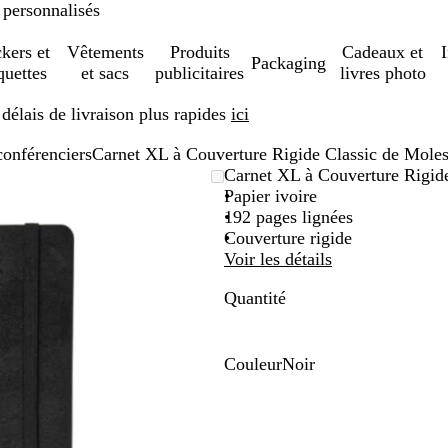
 personnalisés
ckers et
Vêtements
Produits
Cadeaux et
Packaging
quettes
et sacs
publicitaires
livres photo
élais de livraison plus rapides
ici
conférenciers
Carnet XL à Couverture Rigide Classic de Moles
Carnet XL à Couverture Rigide
Papier ivoire
192 pages lignées
Couverture rigide
Voir les détails
Quantité
Couleur
Noir
N
o
i
r