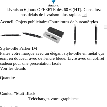
Diapositive
Livraison 6 jours OFFERTE dès 60 € (HT). Consultez
1
nos délais de livraison plus rapides
ici
sur
Accueil
Objets publicitaires
Fournitures de bureau
Stylos
1
...
Diapositive
Image
Zoom
Utilisez
Cliquez
Image
Zoom
Utilisez
Cliquez
Image
Zoom
Utilisez
Cliquez
Image
Zoom
Utilisez
Cliquez
Image
Zoom
Utilis
Cliqu
1
zoomable
au
les
pour
zoomable
au
les
pour
zoomable
au
les
pour
zoomable
au
les
pour
zooma
au
les
pour
sur
minimum
touches
développer
minimum
touches
développer
minimum
touches
développer
minimum
touches
développer
mini
touch
dével
5
plus
plus
plus
plus
plus
et
et
et
et
et
Stylo-bille Parker IM
moins
moins
moins
moins
moins
Faites votre marque avec un élégant stylo-bille en métal qui
pour
pour
pour
pour
pour
écrit en douceur avec de l'encre bleue. Livré avec un coffret
zoomer
zoomer
zoomer
zoomer
zoome
cadeau pour une présentation facile.
et
et
et
et
et
Voir les détails
les
les
les
les
les
touches
touches
touches
touches
touch
Quantité
fléchées
fléchées
fléchées
fléchées
fléché
pour
pour
pour
pour
pour
faire
faire
faire
faire
faire
Couleur
*
Matt Black
défiler
défiler
défiler
défiler
défile
M
S
Téléchargez votre graphisme
a
i