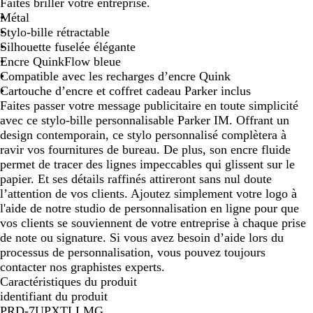
Faites briller votre entreprise.
t
l
Métal
t
v
Stylo-bille rétractable
B
e
Silhouette fuselée élégante
l
r
Encre QuinkFlow bleue
a
Compatible avec les recharges d’encre Quink
c
Cartouche d’encre et coffret cadeau Parker inclus
k
Faites passer votre message publicitaire en toute simplicité
avec ce stylo-bille personnalisable Parker IM. Offrant un
design contemporain, ce stylo personnalisé complètera à
ravir vos fournitures de bureau. De plus, son encre fluide
permet de tracer des lignes impeccables qui glissent sur le
papier. Et ses détails raffinés attireront sans nul doute
l’attention de vos clients. Ajoutez simplement votre logo à
l'aide de notre studio de personnalisation en ligne pour que
vos clients se souviennent de votre entreprise à chaque prise
de note ou signature. Si vous avez besoin d’aide lors du
processus de personnalisation, vous pouvez toujours
contacter nos graphistes experts.
Caractéristiques du produit
identifiant du produit
PRD-7UPXTLLMG