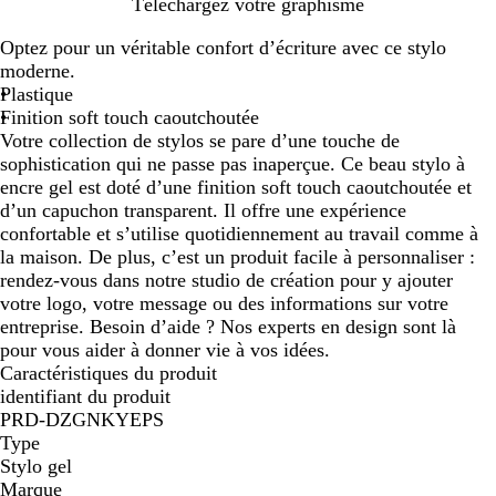
N
R
R
B
G
V
Téléchargez votre graphisme
o
o
o
o
r
e
Optez pour un véritable confort d’écriture avec ce stylo
i
u
s
r
i
r
moderne.
r
g
e
d
s
t
Plastique
e
e
a
f
Finition soft touch caoutchoutée
a
c
o
Votre collection de stylos se pare d’une touche de
u
i
n
sophistication qui ne passe pas inaperçue. Ce beau stylo à
x
e
c
encre gel est doté d’une finition soft touch caoutchoutée et
r
é
d’un capuchon transparent. Il offre une expérience
confortable et s’utilise quotidiennement au travail comme à
la maison. De plus, c’est un produit facile à personnaliser :
rendez-vous dans notre studio de création pour y ajouter
votre logo, votre message ou des informations sur votre
entreprise. Besoin d’aide ? Nos experts en design sont là
pour vous aider à donner vie à vos idées.
Caractéristiques du produit
identifiant du produit
PRD-DZGNKYEPS
Type
Stylo gel
Marque