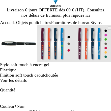
Diapositive
Livraison 6 jours OFFERTE dès 60 € (HT). Consultez
1
nos délais de livraison plus rapides
ici
sur
Accueil
Objets publicitaires
Fournitures de bureau
Stylos
1
...
Diapositive
Image
Zoom
Utilisez
Cliquez
Image
Zoom
Utilisez
Cliquez
Image
Zoom
Utilisez
Cliquez
1
zoomable
au
les
pour
zoomable
au
les
pour
zoomable
au
les
pour
sur
minimum
touches
développer
minimum
touches
développer
minimum
touches
développe
3
plus
plus
plus
et
et
et
moins
moins
moins
pour
pour
pour
zoomer
zoomer
zoomer
Stylo soft touch à encre gel
et
et
et
Plastique
les
les
les
Finition soft touch caoutchoutée
touches
touches
touches
Voir les détails
fléchées
fléchées
fléchées
pour
pour
pour
Quantité
faire
faire
faire
défiler
défiler
défiler
Couleur
*
Noir