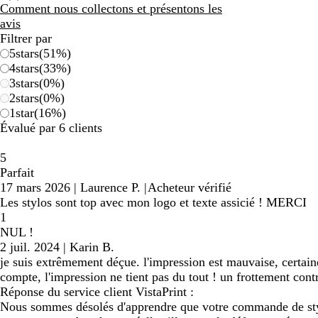
avis
Comment nous collectons et présentons les
avis
Filtrer par
5
stars
(
51
%)
4
stars
(
33
%)
3
stars
(
0
%)
2
stars
(
0
%)
1
star
(
16
%)
Évalué par 6 clients
5
Parfait
17 mars 2026
|
Laurence P.
|
Acheteur vérifié
Les stylos sont top avec mon logo et texte assicié ! MERCI
1
NUL !
2 juil. 2024
|
Karin B.
je suis extrêmement déçue. l'impression est mauvaise, certaines
compte, l'impression ne tient pas du tout ! un frottement cont
Réponse du service client VistaPrint :
Nous sommes désolés d'apprendre que votre commande de stylo