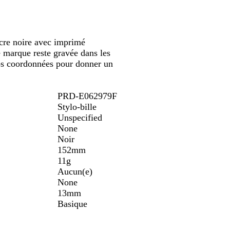
défiler
u
n
r
n
g
t
r
u
f
g
o
e
e
o
e
n
cre noire avec imprimé
n
 marque reste gravée dans les
c
vos coordonnées pour donner un
é
PRD-E062979F
Stylo-bille
Unspecified
None
Noir
152mm
11g
Aucun(e)
None
13mm
Basique