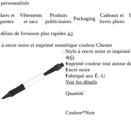
 personnalisés
ckers et
Vêtements
Produits
Cadeaux et
Packaging
quettes
et sacs
publicitaires
livres photo
élais de livraison plus rapides
ici
 à encre noire et imprimé numérique couleur Chester
Image
Zoom
Utilisez
Cliquez
Stylo à encre noire et imprim
zoomable
au
les
pour
Lire
4
(
6
)
minimum
touches
développer
les
Imprimé couleur tout autour du
plus
6
Encre noire
et
avis
Fabriqué aux É.-U.
moins
Voir les détails
pour
Quantité
zoomer
et
les
touches
Couleur
*
Noir
fléchées
B
O
M
J
R
V
N
B
pour
l
r
a
a
o
e
o
l
faire
e
a
r
u
u
r
i
e