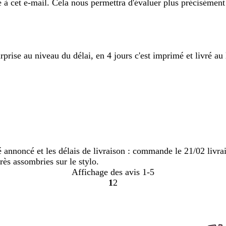
e à cet e-mail. Cela nous permettra d'évaluer plus précisément
rprise au niveau du délai, en 4 jours c'est imprimé et livré au
té annoncé et les délais de livraison : commande le 21/02 livr
rès assombries sur le stylo.
Affichage des avis
1-5
1
2
Accéder
Accéder
à
à
la
la
page
page