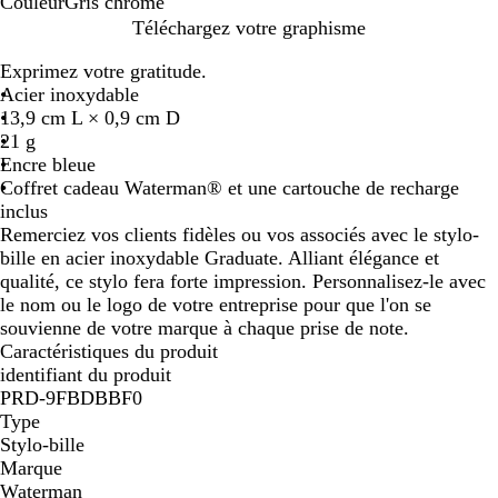
Couleur
Gris chrome
G
Téléchargez votre graphisme
r
Exprimez votre gratitude.
i
Acier inoxydable
s
13,9 cm L × 0,9 cm D
c
21 g
h
Encre bleue
r
Coffret cadeau Waterman® et une cartouche de recharge
o
inclus
m
Remerciez vos clients fidèles ou vos associés avec le stylo-
e
bille en acier inoxydable Graduate. Alliant élégance et
qualité, ce stylo fera forte impression. Personnalisez-le avec
le nom ou le logo de votre entreprise pour que l'on se
souvienne de votre marque à chaque prise de note.
Caractéristiques du produit
identifiant du produit
PRD-9FBDBBF0
Type
Stylo-bille
Marque
Waterman