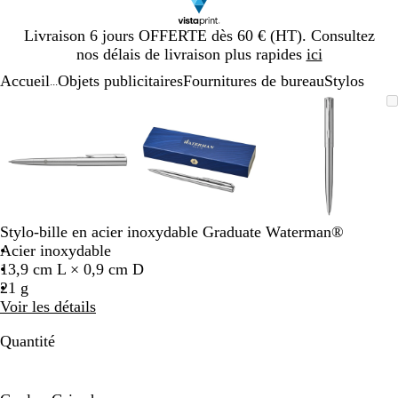
Diapositive
Livraison 6 jours OFFERTE dès 60 € (HT). Consultez
1
nos délais de livraison plus rapides
ici
sur
Accueil
Objets publicitaires
Fournitures de bureau
Stylos
1
...
Diapositive
Image
Zoom
Utilisez
Cliquez
Image
Zoom
Utilisez
Cliquez
Image
Zoom
Utilisez
Cliquez
1
zoomable
au
les
pour
zoomable
au
les
pour
zoomable
au
les
pour
sur
minimum
touches
développer
minimum
touches
développer
minimum
touches
développe
3
plus
plus
plus
et
et
et
moins
moins
moins
pour
pour
pour
zoomer
zoomer
zoomer
Stylo-bille en acier inoxydable Graduate Waterman®
et
et
et
Acier inoxydable
les
les
les
13,9 cm L × 0,9 cm D
touches
touches
touches
21 g
fléchées
fléchées
fléchées
Voir les détails
pour
pour
pour
faire
faire
faire
Quantité
défiler
défiler
défiler