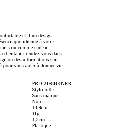
défiler
n
e
t
y
o
i
i
a
i
t
n
r
o
n
confortable et d’un design
ésence quotidienne à votre
sionnels ou comme cadeau
jeu d’enfant : rendez-vous dans
sage ou des informations sur
là pour vous aider à donner vie
PRD-2JF8BKNRR
Stylo-bille
Sans marque
Noir
13,9cm
11g
1,3cm
Plastique