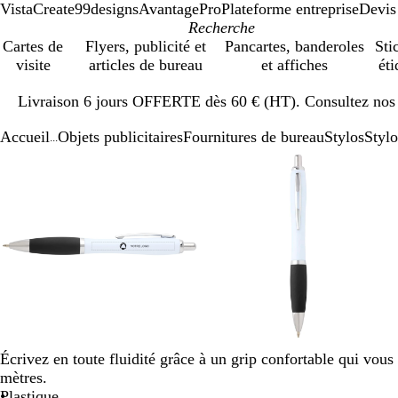
VistaCreate
99designs
AvantagePro
Plateforme entreprise
Devis
Cartes de
Flyers, publicité et
Pancartes, banderoles
Sti
visite
articles de bureau
et affiches
éti
Diapositive
Livraison 6 jours OFFERTE dès 60 € (HT). Consultez nos d
1
sur
Accueil
Objets publicitaires
Fournitures de bureau
Stylos
Stylo
1
...
Diapositive
Image
Zoom
Utilisez
Cliquez
Image
Zoom
Utilisez
Cliquez
1
zoomable
au
les
pour
zoomable
au
les
pour
sur
minimum
touches
développer
minimum
touches
développer
3
plus
plus
et
et
moins
moins
pour
pour
zoomer
zoomer
et
et
les
les
touches
touches
Écrivez en toute fluidité grâce à un grip confortable qui vo
fléchées
fléchées
mètres.
pour
pour
Plastique
faire
faire