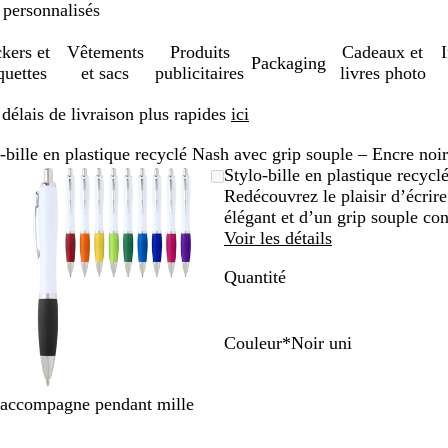
 personnalisés
ckers et
Vêtements
Produits
Cadeaux et
Packaging
quettes
et sacs
publicitaires
livres photo
élais de livraison plus rapides
ici
-bille en plastique recyclé Nash avec grip souple – Encre noi
Image
Zoom
Utilisez
Cliquez
Stylo-bille en plastique recyc
zoomable
au
les
pour
Redécouvrez le plaisir d’écrire
minimum
touches
développer
élégant et d’un grip souple con
plus
Voir les détails
et
Quantité
moins
pour
zoomer
et
Couleur
*
Noir uni
les
N
R
V
O
R
V
J
B
B
V
touches
o
o
e
r
o
i
a
l
l
e
us accompagne pendant mille
fléchées
i
u
r
a
s
o
u
e
e
r
pour
r
g
t
n
e
l
n
u
u
t
faire
u
e
g
e
e
c
r
c