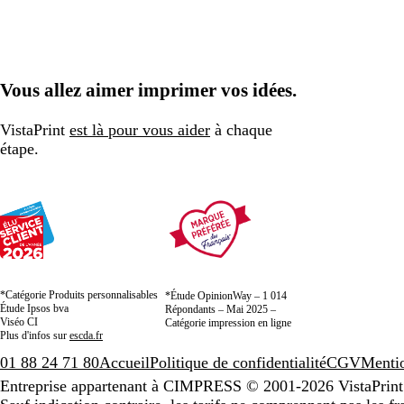
Vous allez aimer imprimer vos idées.
VistaPrint
est là pour vous aider
à chaque
étape.
*Catégorie Produits personnalisables
*Étude OpinionWay – 1 014
Étude Ipsos bva
Répondants – Mai 2025 –
Viséo CI
Catégorie impression en ligne
Plus d'infos sur
escda.fr
01 88 24 71 80
Accueil
Politique de confidentialité
CGV
Mentio
Entreprise appartenant à CIMPRESS
© 2001-2026 VistaPrint.