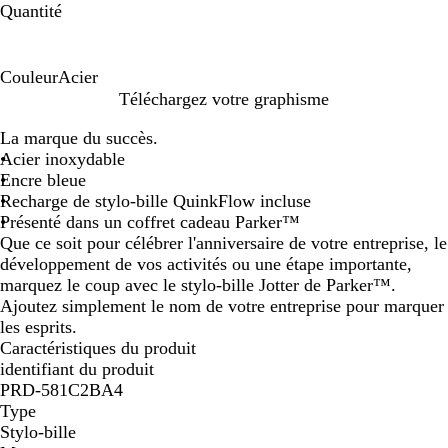
Quantité
Couleur
Acier
A
Téléchargez votre graphisme
c
La marque du succès.
i
Acier inoxydable
e
Encre bleue
r
Recharge de stylo-bille QuinkFlow incluse
Présenté dans un coffret cadeau Parker™
Que ce soit pour célébrer l'anniversaire de votre entreprise, le
développement de vos activités ou une étape importante,
marquez le coup avec le stylo-bille Jotter de Parker™.
Ajoutez simplement le nom de votre entreprise pour marquer
les esprits.
Caractéristiques du produit
identifiant du produit
PRD-581C2BA4
Type
Stylo-bille