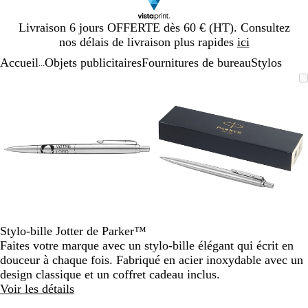
Diapositive
Livraison 6 jours OFFERTE dès 60 € (HT). Consultez
1
nos délais de livraison plus rapides
ici
sur
Accueil
Objets publicitaires
Fournitures de bureau
Stylos
1
...
Diapositive
Image
Zoom
Utilisez
Cliquez
Image
Zoom
Utilisez
Cliquez
1
zoomable
au
les
pour
zoomable
au
les
pour
sur
minimum
touches
développer
minimum
touches
développer
2
plus
plus
et
et
moins
moins
pour
pour
zoomer
zoomer
et
et
les
les
touches
touches
Stylo-bille Jotter de Parker™
fléchées
fléchées
Faites votre marque avec un stylo-bille élégant qui écrit en
pour
pour
douceur à chaque fois. Fabriqué en acier inoxydable avec un
faire
faire
design classique et un coffret cadeau inclus.
défiler
défiler
Voir les détails