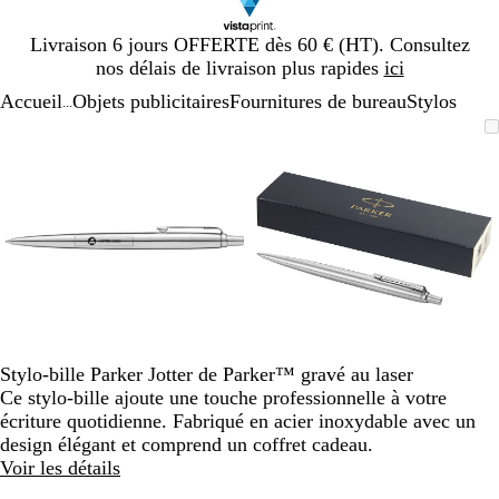
Diapositive
Livraison 6 jours OFFERTE dès 60 € (HT). Consultez
1
nos délais de livraison plus rapides
ici
sur
Accueil
Objets publicitaires
Fournitures de bureau
Stylos
1
...
Diapositive
Image
Zoom
Utilisez
Cliquez
Image
Zoom
Utilisez
Cliquez
1
zoomable
au
les
pour
zoomable
au
les
pour
sur
minimum
touches
développer
minimum
touches
développer
2
plus
plus
et
et
moins
moins
pour
pour
zoomer
zoomer
et
et
les
les
touches
touches
Stylo-bille Parker Jotter de Parker™ gravé au laser
fléchées
fléchées
Ce stylo-bille ajoute une touche professionnelle à votre
pour
pour
écriture quotidienne. Fabriqué en acier inoxydable avec un
faire
faire
design élégant et comprend un coffret cadeau.
défiler
défiler
Voir les détails