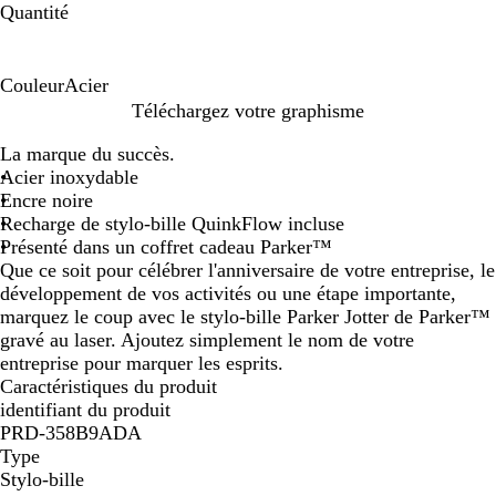
Quantité
Couleur
Acier
A
Téléchargez votre graphisme
c
La marque du succès.
i
Acier inoxydable
e
Encre noire
r
Recharge de stylo-bille QuinkFlow incluse
Présenté dans un coffret cadeau Parker™
Que ce soit pour célébrer l'anniversaire de votre entreprise, le
développement de vos activités ou une étape importante,
marquez le coup avec le stylo-bille Parker Jotter de Parker™
gravé au laser. Ajoutez simplement le nom de votre
entreprise pour marquer les esprits.
Caractéristiques du produit
identifiant du produit
PRD-358B9ADA
Type
Stylo-bille