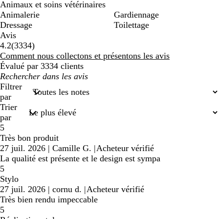
Animaux et soins vétérinaires
Animalerie
Gardiennage
Dressage
Toilettage
Avis
3334
4.2
(
3334
)
avis
Comment nous collectons et présentons les avis
Évalué par 3334 clients
Mes
recherches
Filtrer
saisies
par
Trier
par
5
Très bon produit
27 juil. 2026
|
Camille G.
|
Acheteur vérifié
La qualité est présente et le design est sympa
5
Stylo
27 juil. 2026
|
cornu d.
|
Acheteur vérifié
Très bien rendu impeccable
5