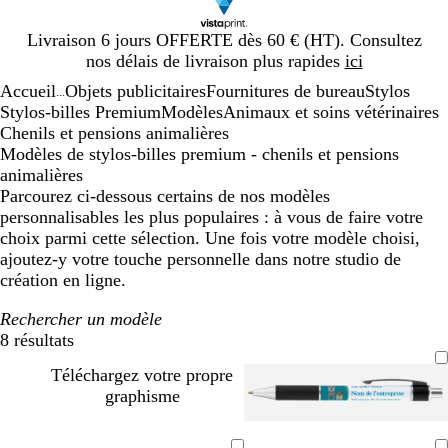
Diapositive
Livraison 6 jours OFFERTE dès 60 € (HT). Consultez
1
nos délais de livraison plus rapides
ici
sur
Accueil
Objets publicitaires
Fournitures de bureau
Stylos
1
...
Stylos-billes Premium
Modèles
Animaux et soins vétérinaires
Chenils et pensions animalières
Modèles de stylos-billes premium - chenils et pensions
animalières
Parcourez ci-dessous certains de nos modèles
personnalisables les plus populaires : à vous de faire votre
choix parmi cette sélection. Une fois votre modèle choisi,
ajoutez-y votre touche personnelle dans notre studio de
création en ligne.
Rechercher un modèle
8 résultats
Filtres
Téléchargez votre propre
graphisme