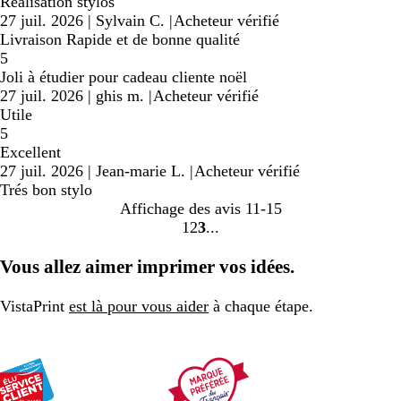
Réalisation stylos
27 juil. 2026
|
Sylvain C.
|
Acheteur vérifié
Livraison Rapide et de bonne qualité
5
Joli à étudier pour cadeau cliente noël
27 juil. 2026
|
ghis m.
|
Acheteur vérifié
Utile
5
Excellent
27 juil. 2026
|
Jean-marie L.
|
Acheteur vérifié
Trés bon stylo
Affichage des avis
11-15
1
2
3
aller
aller
aller
à
à
à
Vous allez aimer imprimer vos idées.
la
la
la
page
page
page
VistaPrint
est là pour vous aider
à chaque étape.
1
2
3