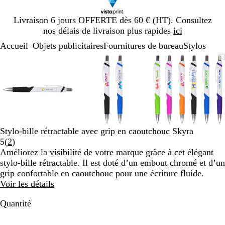
Diapositive
Livraison 6 jours OFFERTE dès 60 € (HT). Consultez
1
nos délais de livraison plus rapides
ici
sur
Accueil
Objets publicitaires
Fournitures de bureau
Stylos
1
...
Diapositive
Image
Zoom
Utilisez
Cliquez
Image
Zoom
Utilisez
Cliquez
Image
Zoom
Utilisez
Cliquez
1
zoomable
au
les
pour
zoomable
au
les
pour
zoomable
au
les
pour
sur
minimum
touches
développer
minimum
touches
développer
minimum
touches
développe
3
plus
plus
plus
et
et
et
moins
moins
moins
pour
pour
pour
zoomer
zoomer
zoomer
Stylo-bille rétractable avec grip en caoutchouc Skyra
et
et
et
Lire
5
(
2
)
les
les
les
les
Améliorez la visibilité de votre marque grâce à cet élégant
touches
touches
touches
2
stylo-bille rétractable. Il est doté d’un embout chromé et d’un
fléchées
fléchées
fléchées
avis
grip confortable en caoutchouc pour une écriture fluide.
pour
pour
pour
Voir les détails
faire
faire
faire
défiler
défiler
défiler
Quantité