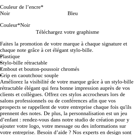
Couleur de l’encre
*
Noir
Bleu
Couleur
*
Noir
N
B
O
R
V
V
Téléchargez votre graphisme
o
l
r
o
i
e
Faites la promotion de votre marque à chaque signature et
i
e
a
s
o
r
chaque note grâce à cet élégant stylo-bille.
r
u
n
e
l
t
Plastique
g
e
c
Stylo-bille rétractable
e
t
i
Embout et bouton-poussoir chromés
t
Grip en caoutchouc souple
r
Améliorez la visibilité de votre marque grâce à un stylo-bille
o
rétractable élégant qui fera bonne impression auprès de vos
n
clients et collègues. Offrez ces stylos accrocheurs lors de
salons professionnels ou de conférences afin que vos
prospects se rappellent de votre entreprise chaque fois qu'ils
prennent des notes. De plus, la personnalisation est un jeu
d’enfant : rendez-vous dans notre studio de création pour y
ajouter votre logo, votre message ou des informations sur
votre entreprise. Besoin d’aide ? Nos experts en design sont