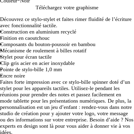
Couleur
*
Noir
N
R
G
B
Téléchargez votre graphisme
o
o
r
l
Découvrez ce stylo-stylet et faites rimer fluidité de l’écriture
i
u
i
e
avec fonctionnalité tactile.
r
g
s
u
Construction en aluminium recyclé
e
m
Finition en caoutchouc
a
Composants du bouton-poussoir en bambou
r
Mécanisme de roulement à billes rotatif
i
Stylet pour écran tactile
n
Clip gris acier en acier inoxydable
e
Pointe de stylo-bille 1,0 mm
Encre noire
Faites forte impression avec ce stylo-bille spinner doté d’un
stylet pour les appareils tactiles. Utilisez-le pendant les
réunions pour prendre des notes et passez facilement en
mode tablette pour les présentations numériques. De plus, la
personnalisation est un jeu d’enfant : rendez-vous dans notre
studio de création pour y ajouter votre logo, votre message
ou des informations sur votre entreprise. Besoin d’aide ? Nos
experts en design sont là pour vous aider à donner vie à vos
idées.