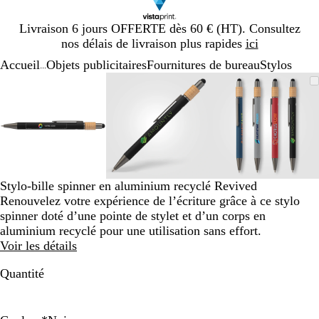
Diapositive
Livraison 6 jours OFFERTE dès 60 € (HT). Consultez
1
nos délais de livraison plus rapides
ici
sur
Accueil
Objets publicitaires
Fournitures de bureau
Stylos
1
...
Diapositive
Image
Zoom
Utilisez
Cliquez
Image
Zoom
Utilisez
Cliquez
Image
Zoom
Utilisez
Cliquez
1
zoomable
au
les
pour
zoomable
au
les
pour
zoomable
au
les
pour
sur
minimum
touches
développer
minimum
touches
développer
minimum
touches
développe
3
plus
plus
plus
et
et
et
moins
moins
moins
pour
pour
pour
zoomer
zoomer
zoomer
Stylo-bille spinner en aluminium recyclé Revived
et
et
et
Renouvelez votre expérience de l’écriture grâce à ce stylo
les
les
les
spinner doté d’une pointe de stylet et d’un corps en
touches
touches
touches
aluminium recyclé pour une utilisation sans effort.
fléchées
fléchées
fléchées
Voir les détails
pour
pour
pour
faire
faire
faire
Quantité
défiler
défiler
défiler