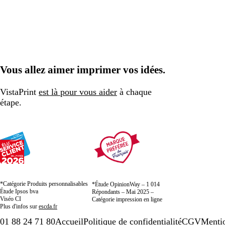
Vous allez aimer imprimer vos idées.
VistaPrint
est là pour vous aider
à chaque
étape.
*Catégorie Produits personnalisables
*Étude OpinionWay – 1 014
Étude Ipsos bva
Répondants – Mai 2025 –
Viséo CI
Catégorie impression en ligne
Plus d'infos sur
escda.fr
01 88 24 71 80
Accueil
Politique de confidentialité
CGV
Mentio