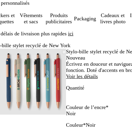
 personnalisés
ckers et
Vêtements
Produits
Cadeaux et
Packaging
quettes
et sacs
publicitaires
livres photo
élais de livraison plus rapides
ici
-bille stylet recyclé de New York
Image
Zoom
Utilisez
Cliquez
Stylo-bille stylet recyclé de 
zoomable
au
les
pour
Nouveau
minimum
touches
développer
Écrivez en douceur et naviguez 
plus
fonction. Doté d'accents en br
et
Voir les détails
moins
Quantité
pour
zoomer
et
les
Couleur de l’encre
*
touches
Noir
fléchées
Couleur
*
Noir
pour
N
B
V
B
D
R
faire