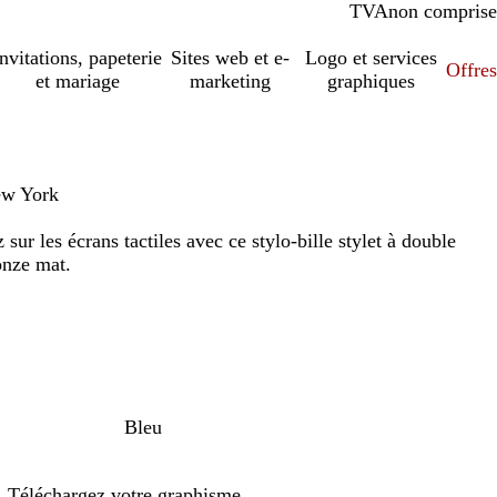
TVA
comprise
non comprise
Invitations, papeterie
Sites web et e-
Logo et services
Offres
et mariage
marketing
graphiques
New York
sur les écrans tactiles avec ce stylo-bille stylet à double
onze mat.
Bleu
Téléchargez votre graphisme