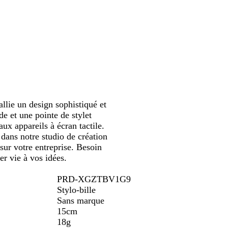
o
l
e
l
u
o
défiler
i
e
r
e
n
u
r
u
t
u
e
g
m
b
c
e
a
o
l
r
u
a
i
t
i
n
e
r
e
i
allie un design sophistiqué et
l
e et une pointe de stylet
l
aux appareils à écran tactile.
e
 dans notre studio de création
sur votre entreprise. Besoin
er vie à vos idées.
PRD-XGZTBV1G9
Stylo-bille
Sans marque
15cm
18g