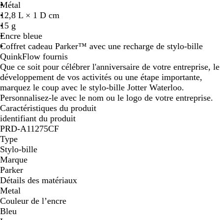
Métal
u
12,8 L × 1 D cm
/
15 g
a
Encre bleue
r
Coffret cadeau Parker™ avec une recharge de stylo-bille
g
QuinkFlow fournis
e
Que ce soit pour célébrer l'anniversaire de votre entreprise, le
n
développement de vos activités ou une étape importante,
t
marquez le coup avec le stylo-bille Jotter Waterloo.
é
Personnalisez-le avec le nom ou le logo de votre entreprise.
Caractéristiques du produit
identifiant du produit
PRD-A11275CF
Type
Stylo-bille
Marque
Parker
Détails des matériaux
Metal
Couleur de l’encre
Bleu