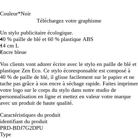
Couleur
*
Noir
B
N
R
G
B
V
Téléchargez votre graphisme
l
o
o
r
l
e
Un stylo publicitaire écologique.
a
i
u
i
e
r
40 % paille de blé et 60 % plastique ABS
n
r
g
s
u
t
14 cm L
c
e
Encre bleue
Vos clients vont adorer écrire avec le stylo en paille de blé et
plastique Zen Eco. Ce stylo écoresponsable est composé à
40 % de paille de blé, il glisse facilement sur le papier et ne
tache pas grâce à son encre à séchage rapide. Faites imprimer
votre logo sur le corps du stylo dans notre studio de
personnalisation en ligne et mettez en valeur votre marque
avec un produit de haute qualité.
Caractéristiques du produit
identifiant du produit
PRD-BDJ7G2DPU
Type