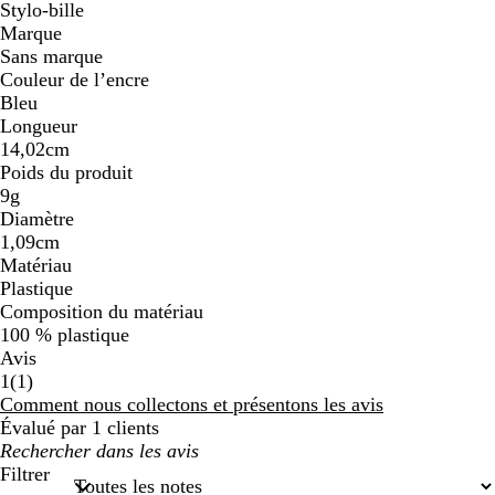
Stylo-bille
Marque
Sans marque
Couleur de l’encre
Bleu
Longueur
14,02cm
Poids du produit
9g
Diamètre
1,09cm
Matériau
Plastique
Composition du matériau
100 % plastique
Avis
1
1
(
1
)
avis
Comment nous collectons et présentons les avis
Évalué par 1 clients
Mes
recherches
Filtrer