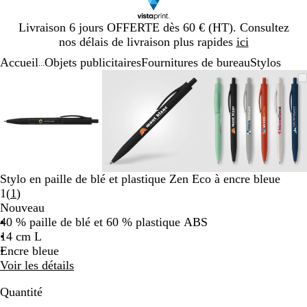
Diapositive
Livraison 6 jours OFFERTE dès 60 € (HT). Consultez
1
nos délais de livraison plus rapides
ici
sur
Accueil
Objets publicitaires
Fournitures de bureau
Stylos
1
...
Diapositive
Image
Zoom
Utilisez
Cliquez
Image
Zoom
Utilisez
Cliquez
Image
Zoom
Utilisez
Cliquez
1
zoomable
au
les
pour
zoomable
au
les
pour
zoomable
au
les
pour
sur
minimum
touches
développer
minimum
touches
développer
minimum
touches
développe
3
plus
plus
plus
et
et
et
moins
moins
moins
pour
pour
pour
zoomer
zoomer
zoomer
Stylo en paille de blé et plastique Zen Eco à encre bleue
et
et
et
Lire
1
(
1
)
les
les
les
les
Nouveau
touches
touches
touches
1
40 % paille de blé et 60 % plastique ABS
fléchées
fléchées
fléchées
avis
14 cm L
pour
pour
pour
Encre bleue
faire
faire
faire
Voir les détails
défiler
défiler
défiler
Quantité