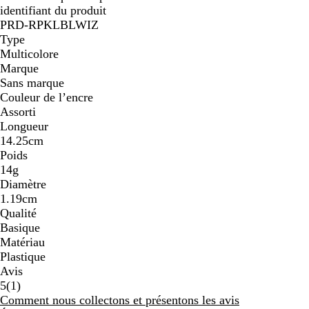
identifiant du produit
PRD-RPKLBLWIZ
Type
Multicolore
Marque
Sans marque
Couleur de l’encre
Assorti
Longueur
14.25cm
Poids
14g
Diamètre
1.19cm
Qualité
Basique
Matériau
Plastique
Avis
1
5
(
1
)
avis
Comment nous collectons et présentons les avis