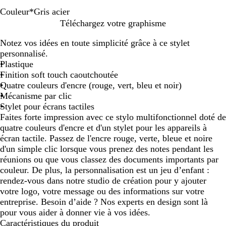
Couleur
*
Gris acier
A
O
G
R
Téléchargez votre graphisme
r
r
r
o
Notez vos idées en toute simplicité grâce à ce stylet
g
i
s
personnalisé.
e
s
e
Plastique
n
a
d
Finition soft touch caoutchoutée
t
c
o
Quatre couleurs d'encre (rouge, vert, bleu et noir)
i
r
Mécanisme par clic
e
é
Stylet pour écrans tactiles
r
Faites forte impression avec ce stylo multifonctionnel doté de
quatre couleurs d'encre et d'un stylet pour les appareils à
écran tactile. Passez de l'encre rouge, verte, bleue et noire
d'un simple clic lorsque vous prenez des notes pendant les
réunions ou que vous classez des documents importants par
couleur. De plus, la personnalisation est un jeu d’enfant :
rendez-vous dans notre studio de création pour y ajouter
votre logo, votre message ou des informations sur votre
entreprise. Besoin d’aide ? Nos experts en design sont là
pour vous aider à donner vie à vos idées.
Caractéristiques du produit