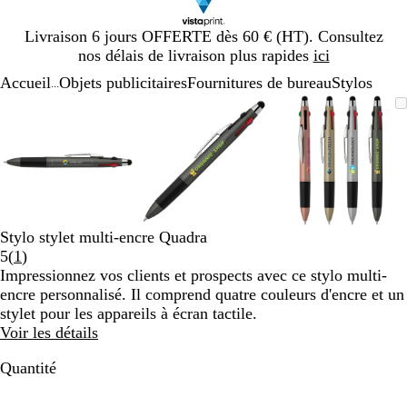
Diapositive
Livraison 6 jours OFFERTE dès 60 € (HT). Consultez
1
nos délais de livraison plus rapides
ici
sur
Accueil
Objets publicitaires
Fournitures de bureau
Stylos
1
...
Diapositive
Image
Zoom
Utilisez
Cliquez
Image
Zoom
Utilisez
Cliquez
Image
Zoom
Utilisez
Cliquez
1
zoomable
au
les
pour
zoomable
au
les
pour
zoomable
au
les
pour
sur
minimum
touches
développer
minimum
touches
développer
minimum
touches
développe
3
plus
plus
plus
et
et
et
moins
moins
moins
pour
pour
pour
zoomer
zoomer
zoomer
Stylo stylet multi-encre Quadra
et
et
et
Lire
5
(
1
)
les
les
les
les
Impressionnez vos clients et prospects avec ce stylo multi-
touches
touches
touches
1
encre personnalisé. Il comprend quatre couleurs d'encre et un
fléchées
fléchées
fléchées
avis
stylet pour les appareils à écran tactile.
pour
pour
pour
Voir les détails
faire
faire
faire
défiler
défiler
défiler
Quantité