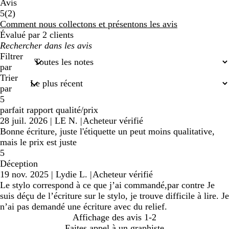
Avis
2
5
(
2
)
avis
Comment nous collectons et présentons les avis
Évalué par 2 clients
Mes
recherches
Filtrer
saisies
par
Trier
par
5
parfait rapport qualité/prix
28 juil. 2026
|
LE N.
|
Acheteur vérifié
Bonne écriture, juste l'étiquette un peut moins qualitative,
mais le prix est juste
5
Déception
19 nov. 2025
|
Lydie L.
|
Acheteur vérifié
Le stylo correspond à ce que j’ai commandé,par contre Je
suis déçu de l’écriture sur le stylo, je trouve difficile à lire. Je
n’ai pas demandé une écriture avec du relief.
Affichage des avis
1-2
Faites appel à un graphiste