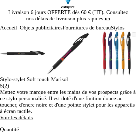
Diapositive
Livraison 6 jours OFFERTE dès 60 € (HT). Consultez
1
nos délais de livraison plus rapides
ici
sur
Accueil
Objets publicitaires
Fournitures de bureau
Stylos
1
...
Diapositive
Image
Zoom
Utilisez
Cliquez
Image
Zoom
Utilisez
Cliquez
Image
Zoom
Utilisez
Cliquez
1
zoomable
au
les
pour
zoomable
au
les
pour
zoomable
au
les
pour
sur
minimum
touches
développer
minimum
touches
développer
minimum
touches
développe
3
plus
plus
plus
et
et
et
moins
moins
moins
pour
pour
pour
zoomer
zoomer
zoomer
Stylo-stylet Soft touch Marisol
et
et
et
Lire
5
(
2
)
les
les
les
les
Mettez votre marque entre les mains de vos prospects grâce à
touches
touches
touches
2
ce stylo personnalisé. Il est doté d'une finition douce au
fléchées
fléchées
fléchées
avis
toucher, d'encre noire et d'une pointe stylet pour les appareils
pour
pour
pour
à écran tactile.
faire
faire
faire
Voir les détails
défiler
défiler
défiler
Quantité