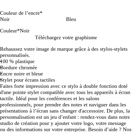
Couleur de l’encre
*
Noir
Bleu
Couleur
*
Noir
N
R
B
B
J
Téléchargez votre graphisme
o
o
l
l
a
Rehaussez votre image de marque grâce à des stylos-stylets
i
u
e
e
u
personnalisés.
r
g
u
u
n
100 % plastique
e
f
p
e
Bordure chromée
o
â
Encre noire et bleue
n
l
Stylet pour écrans tactiles
c
e
Faites forte impression avec ce stylo à double fonction doté
é
d'une pointe stylet compatible avec tous les appareils à écran
tactile. Idéal pour les conférences et les salons
professionnels, pour prendre des notes et naviguer dans les
présentations à l’écran sans changer d'accessoire. De plus, la
personnalisation est un jeu d’enfant : rendez-vous dans notre
studio de création pour y ajouter votre logo, votre message
ou des informations sur votre entreprise. Besoin d’aide ? Nos