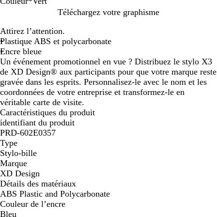
Couleur
*
Vert
R
B
J
V
O
V
B
B
N
R
Téléchargez votre graphisme
o
l
a
e
r
e
l
l
o
o
Attirez l’attention.
u
e
u
r
a
r
e
a
i
s
Plastique ABS et polycarbonate
g
u
n
t
n
t
u
n
r
e
Encre bleue
e
m
e
g
l
c
Un événement promotionnel en vue ? Distribuez le stylo X3
a
e
i
de XD Design® aux participants pour que votre marque reste
r
m
gravée dans les esprits. Personnalisez-le avec le nom et les
i
e
coordonnées de votre entreprise et transformez-le en
n
véritable carte de visite.
e
Caractéristiques du produit
identifiant du produit
PRD-602E0357
Type
Stylo-bille
Marque
XD Design
Détails des matériaux
ABS Plastic and Polycarbonate
Couleur de l’encre
Bleu