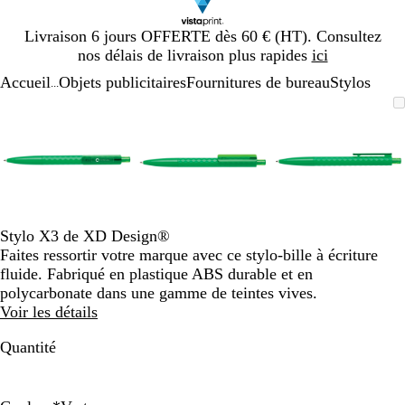
Diapositive
Livraison 6 jours OFFERTE dès 60 € (HT). Consultez
1
nos délais de livraison plus rapides
ici
sur
Accueil
Objets publicitaires
Fournitures de bureau
Stylos
1
...
Diapositive
Image
Zoom
Utilisez
Cliquez
Image
Zoom
Utilisez
Cliquez
Image
Zoom
Utilisez
Cliquez
1
zoomable
au
les
pour
zoomable
au
les
pour
zoomable
au
les
pour
sur
minimum
touches
développer
minimum
touches
développer
minimum
touches
développe
3
plus
plus
plus
et
et
et
moins
moins
moins
pour
pour
pour
zoomer
zoomer
zoomer
Stylo X3 de XD Design®
et
et
et
Faites ressortir votre marque avec ce stylo-bille à écriture
les
les
les
fluide. Fabriqué en plastique ABS durable et en
touches
touches
touches
polycarbonate dans une gamme de teintes vives.
fléchées
fléchées
fléchées
Voir les détails
pour
pour
pour
faire
faire
faire
Quantité
défiler
défiler
défiler