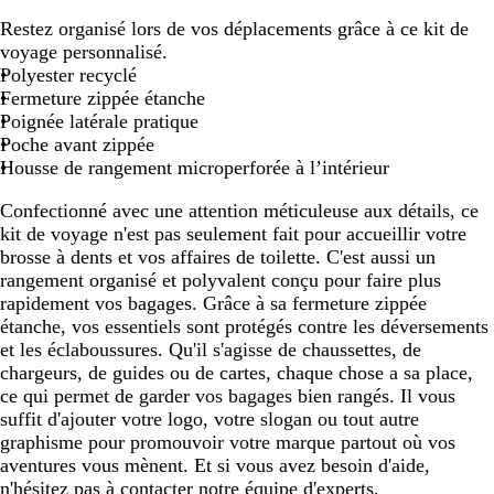
o
r
Restez organisé lors de vos déplacements grâce à ce kit de
i
i
voyage personnalisé.
r
s
Polyester recyclé
u
c
Fermeture zippée étanche
n
h
Poignée latérale pratique
i
i
Poche avant zippée
n
Housse de rangement microperforée à l’intérieur
é
Confectionné avec une attention méticuleuse aux détails, ce
kit de voyage n'est pas seulement fait pour accueillir votre
brosse à dents et vos affaires de toilette. C'est aussi un
rangement organisé et polyvalent conçu pour faire plus
rapidement vos bagages. Grâce à sa fermeture zippée
étanche, vos essentiels sont protégés contre les déversements
et les éclaboussures. Qu'il s'agisse de chaussettes, de
chargeurs, de guides ou de cartes, chaque chose a sa place,
ce qui permet de garder vos bagages bien rangés. Il vous
suffit d'ajouter votre logo, votre slogan ou tout autre
graphisme pour promouvoir votre marque partout où vos
aventures vous mènent. Et si vous avez besoin d'aide,
n'hésitez pas à contacter notre équipe d'experts.