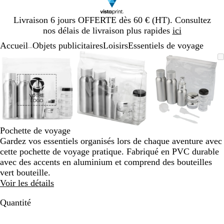
Diapositive
Livraison 6 jours OFFERTE dès 60 € (HT). Consultez
1
nos délais de livraison plus rapides
ici
sur
Accueil
Objets publicitaires
Loisirs
Essentiels de voyage
1
...
Diapositive
Image
Zoom
Utilisez
Cliquez
Image
Zoom
Utilisez
Cliquez
Image
Zoom
Utilisez
Cliquez
1
zoomable
au
les
pour
zoomable
au
les
pour
zoomable
au
les
pour
sur
minimum
touches
développer
minimum
touches
développer
minimum
touches
développe
3
plus
plus
plus
et
et
et
moins
moins
moins
pour
pour
pour
zoomer
zoomer
zoomer
Pochette de voyage
et
et
et
Gardez vos essentiels organisés lors de chaque aventure avec
les
les
les
cette pochette de voyage pratique. Fabriqué en PVC durable
touches
touches
touches
avec des accents en aluminium et comprend des bouteilles
fléchées
fléchées
fléchées
vert bouteille.
pour
pour
pour
Voir les détails
faire
faire
faire
défiler
défiler
défiler
Quantité