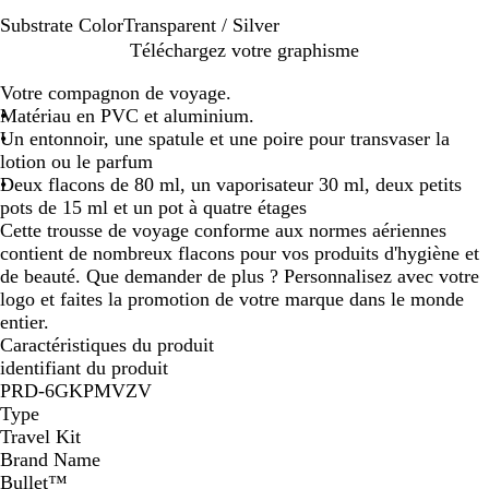
Substrate Color
Transparent / Silver
T
Téléchargez votre graphisme
r
Votre compagnon de voyage.
a
Matériau en PVC et aluminium.
n
Un entonnoir, une spatule et une poire pour transvaser la
s
lotion ou le parfum
p
Deux flacons de 80 ml, un vaporisateur 30 ml, deux petits
a
pots de 15 ml et un pot à quatre étages
r
Cette trousse de voyage conforme aux normes aériennes
e
contient de nombreux flacons pour vos produits d'hygiène et
n
de beauté. Que demander de plus ? Personnalisez avec votre
t
logo et faites la promotion de votre marque dans le monde
/
entier.
S
Caractéristiques du produit
i
identifiant du produit
l
PRD-6GKPMVZV
v
Type
e
Travel Kit
r
Brand Name
Bullet™