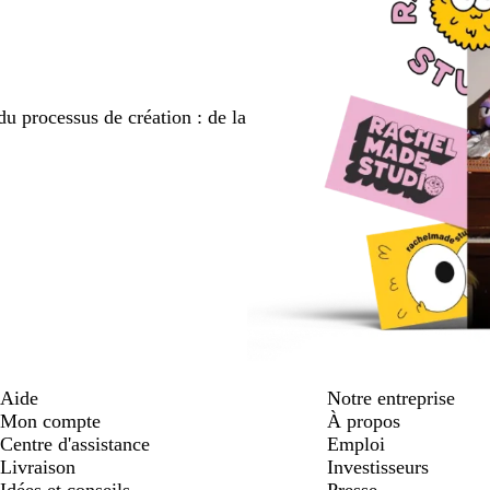
er
défiler
défiler
défiler
du processus de création : de la
Aide
Notre entreprise
Mon compte
À propos
Centre d'assistance
Emploi
Livraison
Investisseurs
Idées et conseils
Presse