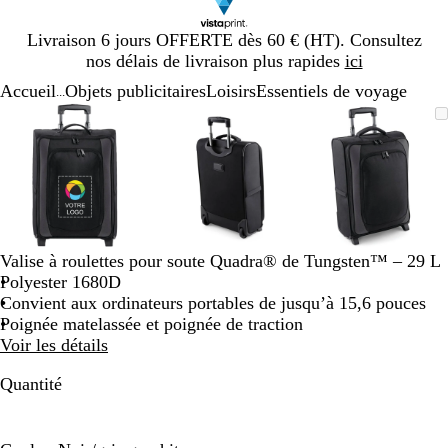
Diapositive
Livraison 6 jours OFFERTE dès 60 € (HT). Consultez
1
nos délais de livraison plus rapides
ici
sur
Accueil
Objets publicitaires
Loisirs
Essentiels de voyage
1
...
Diapositive
Image
Zoom
Utilisez
Cliquez
Image
Zoom
Utilisez
Cliquez
Image
Zoom
Utilisez
Cliquez
1
zoomable
au
les
pour
zoomable
au
les
pour
zoomable
au
les
pour
sur
minimum
touches
développer
minimum
touches
développer
minimum
touches
développe
3
plus
plus
plus
et
et
et
moins
moins
moins
pour
pour
pour
zoomer
zoomer
zoomer
Valise à roulettes pour soute Quadra® de Tungsten™ – 29 L
et
et
et
Polyester 1680D
les
les
les
Convient aux ordinateurs portables de jusqu’à 15,6 pouces
touches
touches
touches
Poignée matelassée et poignée de traction
fléchées
fléchées
fléchées
Voir les détails
pour
pour
pour
faire
faire
faire
Quantité
défiler
défiler
défiler