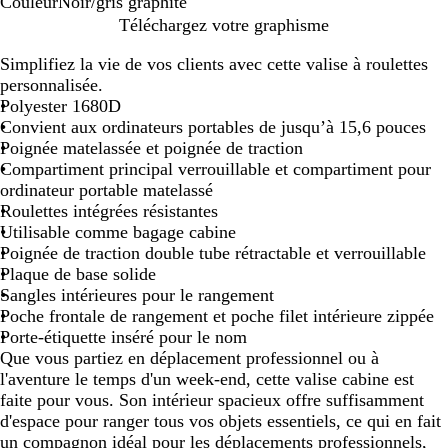
Couleur
Noir/gris graphite
N
Téléchargez votre graphisme
o
Simplifiez la vie de vos clients avec cette valise à roulettes
i
personnalisée.
r
Polyester 1680D
/
Convient aux ordinateurs portables de jusqu’à 15,6 pouces
g
Poignée matelassée et poignée de traction
r
Compartiment principal verrouillable et compartiment pour
i
ordinateur portable matelassé
s
Roulettes intégrées résistantes
g
Utilisable comme bagage cabine
r
Poignée de traction double tube rétractable et verrouillable
a
Plaque de base solide
p
Sangles intérieures pour le rangement
h
Poche frontale de rangement et poche filet intérieure zippée
i
Porte-étiquette inséré pour le nom
t
Que vous partiez en déplacement professionnel ou à
e
l'aventure le temps d'un week-end, cette valise cabine est
faite pour vous. Son intérieur spacieux offre suffisamment
d'espace pour ranger tous vos objets essentiels, ce qui en fait
un compagnon idéal pour les déplacements professionnels,