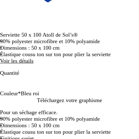
Serviette 50 x 100 Atoll de Sol’s®
90% polyester microfibre et 10% polyamide
Dimensions : 50 x 100 cm
Élastique cousu ton sur ton pour plier la serviette
Voir les détails
Quantité
Couleur
*
Bleu roi
N
B
V
B
Téléchargez votre graphisme
o
l
e
l
Pour un séchage efficace.
i
e
r
a
90% polyester microfibre et 10% polyamide
r
u
t
n
Dimensions : 50 x 100 cm
r
p
c
Élastique cousu ton sur ton pour plier la serviette
o
o
Finitions surjet
i
m