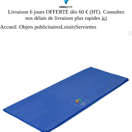
Diapositive
Livraison 6 jours OFFERTE dès 60 € (HT). Consultez
1
nos délais de livraison plus rapides
ici
sur
Accueil
Objets publicitaires
Loisirs
Serviettes
1
...
Diapositive
Image
Zoom
Utilisez
Cliquez
1
zoomable
au
les
pour
sur
minimum
touches
développer
1
plus
et
moins
pour
zoomer
et
les
touches
fléchées
pour
faire
défiler