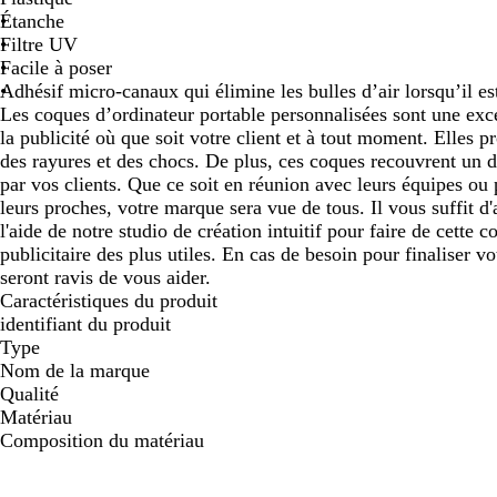
Étanche
défiler
défiler
défiler
défiler
dé
Filtre UV
Facile à poser
Adhésif micro-canaux qui élimine les bulles d’air lorsqu’il es
Les coques d’ordinateur portable personnalisées sont une exce
la publicité où que soit votre client et à tout moment. Elles p
des rayures et des chocs. De plus, ces coques recouvrent un de
par vos clients. Que ce soit en réunion avec leurs équipes o
leurs proches, votre marque sera vue de tous. Il vous suffit d'
l'aide de notre studio de création intuitif pour faire de cette c
publicitaire des plus utiles. En cas de besoin pour finaliser v
seront ravis de vous aider.
Caractéristiques du produit
identifiant du produit
Type
Nom de la marque
Qualité
Matériau
Composition du matériau