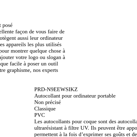
filer
défiler
défiler
c
t posé
llente façon de vous faire de
rotègent aussi leur ordinateur
s appareils les plus utilisés
u pour montrer quelque chose à
ajouter votre logo ou slogan à
oque facile à poser un outil
otre graphisme, nos experts
PRD-N9EEWSIKZ
Autocollant pour ordinateur portable
Non précisé
Classique
PVC
Les autocollants pour coque sont des autocoll
ultrarésistant à filtre UV. Ils peuvent être ap
permettent à la fois d’exprimer ses goûts et de