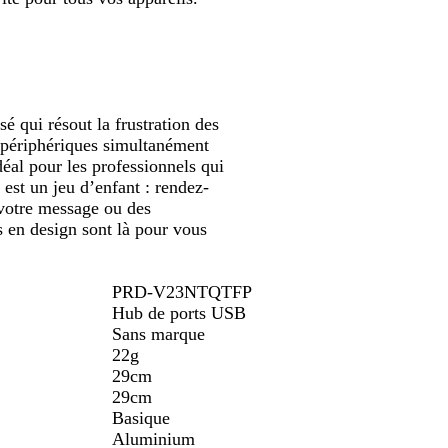
filer
défiler
défiler
e
n
t
é qui résout la frustration des
s périphériques simultanément
déal pour les professionnels qui
 est un jeu d’enfant : rendez-
 votre message ou des
s en design sont là pour vous
PRD-V23NTQTFP
Hub de ports USB
Sans marque
22g
29cm
29cm
Basique
Aluminium