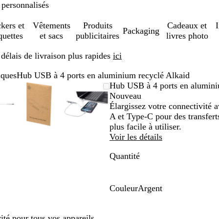
 personnalisés
ckers et
Vêtements
Produits
Cadeaux et
Packaging
quettes
et sacs
publicitaires
livres photo
élais de livraison plus rapides
ici
iques
Hub USB à 4 ports en aluminium recyclé Alkaid
mage
oom
ilisez
iquez
Image
Zoom
Utilisez
Cliquez
Image
Zoom
Utilisez
Cliquez
Hub USB à 4 ports en alumini
omable
s
ur
zoomable
au
les
pour
zoomable
au
les
pour
Nouveau
inimum
uches
velopper
minimum
touches
développer
minimum
touches
développer
Élargissez votre connectivité 
us
plus
plus
A et Type-C pour des transferts
et
et
plus facile à utiliser.
oins
moins
moins
Voir les détails
ur
pour
pour
Quantité
oomer
zoomer
zoomer
et
et
s
les
les
uches
touches
touches
Couleur
Argent
échées
fléchées
fléchées
A
ur
pour
pour
r
té pour tous vos appareils.
ire
faire
faire
g